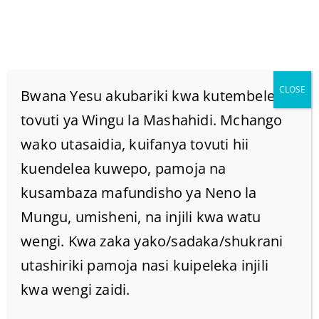
CLOSE
Bwana Yesu akubariki kwa kutembelea
tovuti ya Wingu la Mashahidi. Mchango
wako utasaidia, kuifanya tovuti hii
Je!Mungu Anaweza
kuendelea kuwepo, pamoja na
Kuleta Majibu Kupitia
kusambaza mafundisho ya Neno la
Mungu, umisheni, na injili kwa watu
Nguvu Za Giza Maana
wengi. Kwa zaka yako/sadaka/shukrani
utashiriki pamoja nasi kuipeleka injili
Nashindwa Kuelewa
kwa wengi zaidi.