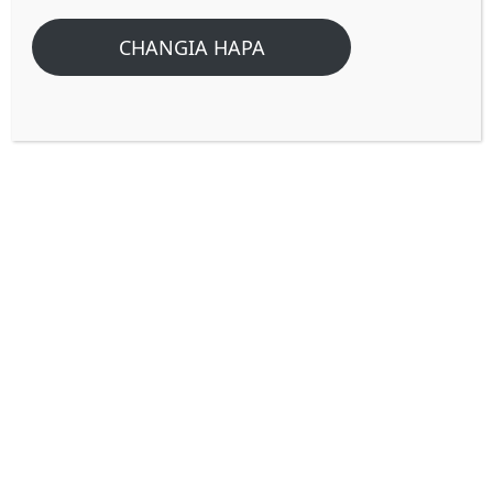
Ninaposoma Habari Za
CHANGIA HAPA
Mfalme Sauli Kupata
Majibu Kwa Mwanamke
Mchawi?
Home
/
Home
/
Je!Mungu anaweza kuleta majibu kupitia nguvu za giza
maana nashindwa Kuelewa ninaposoma habari za
Mfalme Sauli kupata majibu kwa mwanamke mchawi?
Je!Mungu anaweza kuleta