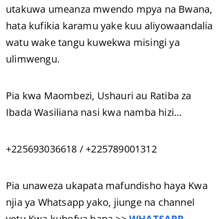
utakuwa umeanza mwendo mpya na Bwana,
hata kufikia karamu yake kuu aliyowaandalia
watu wake tangu kuwekwa misingi ya
ulimwengu.
Pia kwa Maombezi, Ushauri au Ratiba za
Ibada Wasiliana nasi kwa namba hizi…
+225693036618 / +225789001312
Pia unaweza ukapata mafundisho haya Kwa
njia ya Whatsapp yako, jiunge na channel
yetu Kwa kubofya hapa >>
WHATSAPP