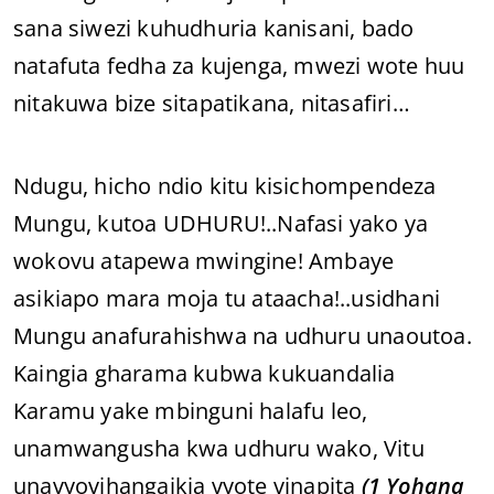
sana siwezi kuhudhuria kanisani, bado
natafuta fedha za kujenga, mwezi wote huu
nitakuwa bize sitapatikana, nitasafiri…
Ndugu, hicho ndio kitu kisichompendeza
Mungu, kutoa UDHURU!..Nafasi yako ya
wokovu atapewa mwingine! Ambaye
asikiapo mara moja tu ataacha!..usidhani
Mungu anafurahishwa na udhuru unaoutoa.
Kaingia gharama kubwa kukuandalia
Karamu yake mbinguni halafu leo,
unamwangusha kwa udhuru wako, Vitu
unavyovihangaikia vyote vinapita
(1 Yohana