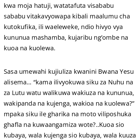
kwa moja hatuji, watatafuta visababu
sababu vitakavyowapa kibali maalumu cha
kutokufika, ili waeleweke, ndio hivyo vya
kununua mashamba, kujaribu ng’ombe na
kuoa na kuolewa.
Sasa umewahi kujiuliza kwanini Bwana Yesu
alisema… “kama ilivyokuwa siku za Nuhu na
za Lutu watu walikuwa wakiuza na kununua,
wakipanda na kujenga, wakioa na kuolewa?”
mpaka siku ile gharika na moto viliposhuka
ghafla na kuwaangamiza wote?..Kuoa sio
kubaya, wala kujenga sio kubaya, wala kuuza