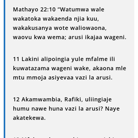
Mathayo 22:10 “Watumwa wale
wakatoka wakaenda njia kuu,
wakakusanya wote waliowaona,
waovu kwa wema; arusi ikajaa wageni.
11 Lakini alipoingia yule mfalme ili
kuwatazama wageni wake, akaona mle
mtu mmoja asiyevaa vazi la arusi.
12 Akamwambia, Rafiki, uliingiaje
humu nawe huna vazi la arusi? Naye
akatekewa.