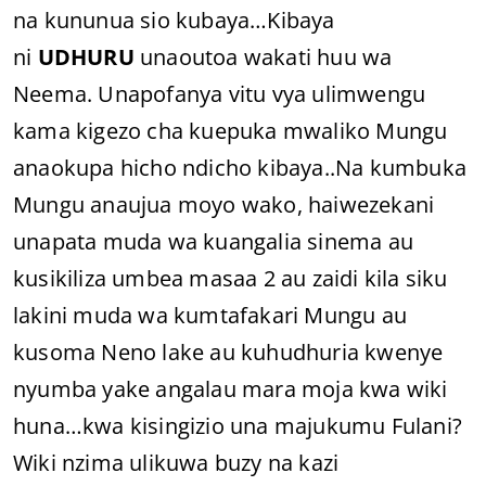
na kununua sio kubaya…Kibaya
ni
UDHURU
unaoutoa wakati huu wa
Neema. Unapofanya vitu vya ulimwengu
kama kigezo cha kuepuka mwaliko Mungu
anaokupa hicho ndicho kibaya..Na kumbuka
Mungu anaujua moyo wako, haiwezekani
unapata muda wa kuangalia sinema au
kusikiliza umbea masaa 2 au zaidi kila siku
lakini muda wa kumtafakari Mungu au
kusoma Neno lake au kuhudhuria kwenye
nyumba yake angalau mara moja kwa wiki
huna…kwa kisingizio una majukumu Fulani?
Wiki nzima ulikuwa buzy na kazi