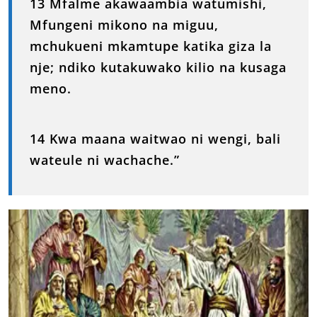
13 Mfalme akawaambia watumishi,
Mfungeni mikono na miguu,
mchukueni mkamtupe katika giza la
nje; ndiko kutakuwako kilio na kusaga
meno.
14 Kwa maana waitwao ni wengi, bali
wateule ni wachache.”