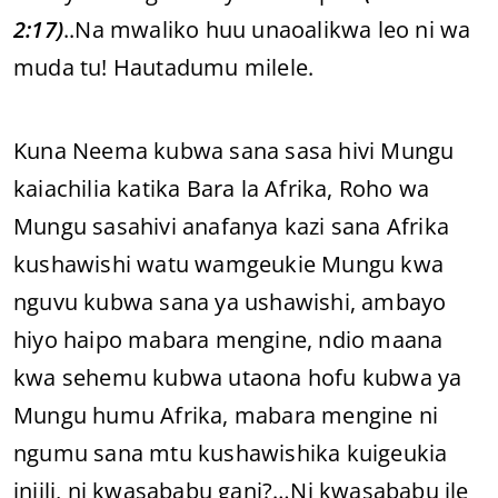
2:17)
..Na mwaliko huu unaoalikwa leo ni wa
muda tu! Hautadumu milele.
Kuna Neema kubwa sana sasa hivi Mungu
kaiachilia katika Bara la Afrika, Roho wa
Mungu sasahivi anafanya kazi sana Afrika
kushawishi watu wamgeukie Mungu kwa
nguvu kubwa sana ya ushawishi, ambayo
hiyo haipo mabara mengine, ndio maana
kwa sehemu kubwa utaona hofu kubwa ya
Mungu humu Afrika, mabara mengine ni
ngumu sana mtu kushawishika kuigeukia
injili, ni kwasababu gani?…Ni kwasababu ile