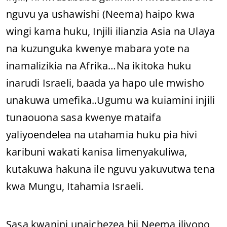
nguvu ya ushawishi (Neema) haipo kwa
wingi kama huku, Injili ilianzia Asia na Ulaya
na kuzunguka kwenye mabara yote na
inamalizikia na Afrika…Na ikitoka huku
inarudi Israeli, baada ya hapo ule mwisho
unakuwa umefika..Ugumu wa kuiamini injili
tunaouona sasa kwenye mataifa
yaliyoendelea na utahamia huku pia hivi
karibuni wakati kanisa limenyakuliwa,
kutakuwa hakuna ile nguvu yakuvutwa tena
kwa Mungu, Itahamia Israeli.
Sasa kwanini unaichezea hii Neema iliyopo