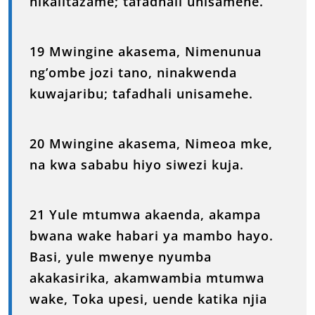
nikalitazame; tafadhali unisamehe.
19 Mwingine akasema, Nimenunua
ng’ombe jozi tano, ninakwenda
kuwajaribu; tafadhali unisamehe.
20 Mwingine akasema, Nimeoa mke,
na kwa sababu hiyo siwezi kuja.
21 Yule mtumwa akaenda, akampa
bwana wake habari ya mambo hayo.
Basi, yule mwenye nyumba
akakasirika, akamwambia mtumwa
wake, Toka upesi, uende katika njia