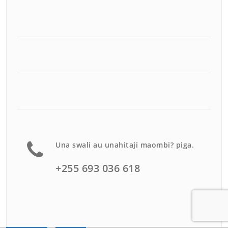
Una swali au unahitaji maombi? piga.
+255 693 036 618