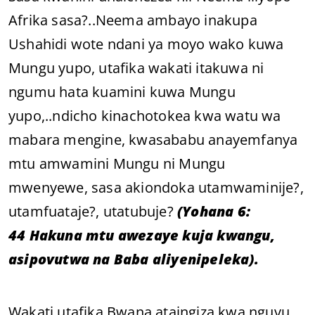
Afrika sasa?..Neema ambayo inakupa
Ushahidi wote ndani ya moyo wako kuwa
Mungu yupo, utafika wakati itakuwa ni
ngumu hata kuamini kuwa Mungu
yupo,..ndicho kinachotokea kwa watu wa
mabara mengine, kwasababu anayemfanya
mtu amwamini Mungu ni Mungu
mwenyewe, sasa akiondoka utamwaminije?,
utamfuataje?, utatubuje?
(Yohana 6:
44 Hakuna mtu awezaye kuja kwangu,
asipovutwa na Baba aliyenipeleka).
Wakati utafika Bwana ataingiza kwa nguvu