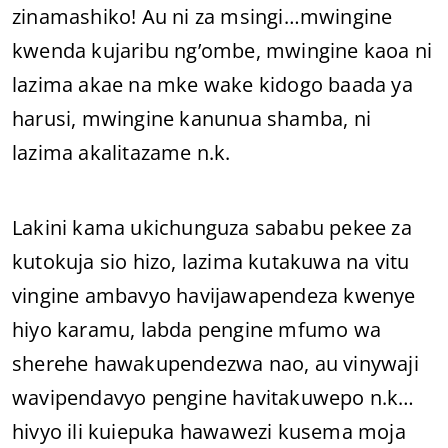
zinamashiko! Au ni za msingi…mwingine
kwenda kujaribu ng’ombe, mwingine kaoa ni
lazima akae na mke wake kidogo baada ya
harusi, mwingine kanunua shamba, ni
lazima akalitazame n.k.
Lakini kama ukichunguza sababu pekee za
kutokuja sio hizo, lazima kutakuwa na vitu
vingine ambavyo havijawapendeza kwenye
hiyo karamu, labda pengine mfumo wa
sherehe hawakupendezwa nao, au vinywaji
wavipendavyo pengine havitakuwepo n.k…
hivyo ili kuiepuka hawawezi kusema moja