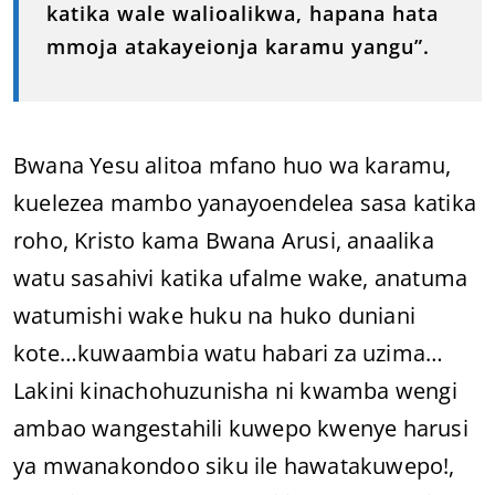
katika wale walioalikwa, hapana hata
mmoja atakayeionja karamu yangu”.
Bwana Yesu alitoa mfano huo wa karamu,
kuelezea mambo yanayoendelea sasa katika
roho, Kristo kama Bwana Arusi, anaalika
watu sasahivi katika ufalme wake, anatuma
watumishi wake huku na huko duniani
kote…kuwaambia watu habari za uzima…
Lakini kinachohuzunisha ni kwamba wengi
ambao wangestahili kuwepo kwenye harusi
ya mwanakondoo siku ile hawatakuwepo!,