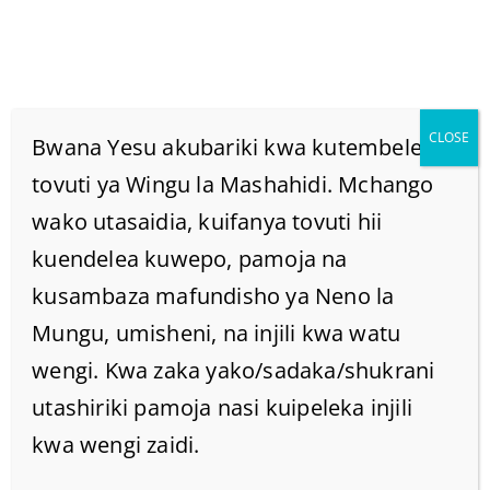
CLOSE
Bwana Yesu akubariki kwa kutembelea
tovuti ya Wingu la Mashahidi. Mchango
wako utasaidia, kuifanya tovuti hii
Je Mkristo Anaruhusiwa
kuendelea kuwepo, pamoja na
Kuoa Mke Wa Ndugu
kusambaza mafundisho ya Neno la
Mungu, umisheni, na injili kwa watu
Yake Aliyefariki?
wengi. Kwa zaka yako/sadaka/shukrani
utashiriki pamoja nasi kuipeleka injili
Home
/
Home
/
kwa wengi zaidi.
Je mkristo anaruhusiwa kuoa mke wa ndugu yake
aliyefariki?