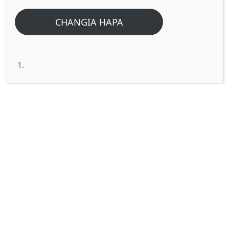
CHANGIA HAPA
Je mkristo anaruhusiwa kuoa
mke wa ndugu yake aliyefariki?