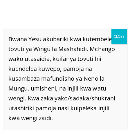
CLOSE
Bwana Yesu akubariki kwa kutembelea
tovuti ya Wingu la Mashahidi. Mchango
wako utasaidia, kuifanya tovuti hii
Je! Siku Ya Unyakuo
kuendelea kuwepo, pamoja na
Watoto Wachanga
kusambaza mafundisho ya Neno la
Mungu, umisheni, na injili kwa watu
Watanyakuliwa?
wengi. Kwa zaka yako/sadaka/shukrani
utashiriki pamoja nasi kuipeleka injili
Home
/
Home
/
kwa wengi zaidi.
Je! Siku ya unyakuo watoto wachanga watanyakuliwa?