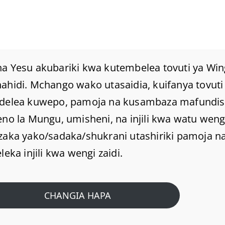
a Yesu akubariki kwa kutembelea tovuti ya Win
hidi. Mchango wako utasaidia, kuifanya tovuti 
delea kuwepo, pamoja na kusambaza mafundi
Ni Mlima Gani Yule
no la Mungu, umisheni, na injili kwa watu weng
Mwanamke Msamaria
zaka yako/sadaka/shukrani utashiriki pamoja na
leka injili kwa wengi zaidi.
Aliokuwa
Anaumaanisha?
CHANGIA HAPA