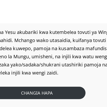
a Yesu akubariki kwa kutembelea tovuti ya Win
hidi. Mchango wako utasaidia, kuifanya tovuti 
delea kuwepo, pamoja na kusambaza mafundi
Je! Mtume Paulo
no la Mungu, umisheni, na injili kwa watu weng
Alimwabudu Malaika
zaka yako/sadaka/shukrani utashiriki pamoja na
leka injili kwa wengi zaidi.
Aliyetembea Naye?
CHANGIA HAPA
Home
/
Uncategorized @sw-tz
/
Je! Mtume Paulo alimwabudu malaika aliyetembea
naye?