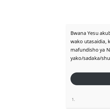
Bwana Yesu akub
Biblia Inaposema Kai
wako utasaidia, 
mafundisho ya Ne
Mbele Za Uso Wa Bw
yako/sadaka/shukr
Inamaana Gani?