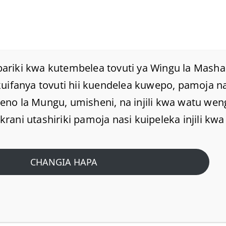
Nyumbani
Mafundisho
Maktaba
Kuh
ariki kwa kutembelea tovuti ya Wingu la Masha
ni Akatoka
kuifanya tovuti hii kuendelea kuwepo, pamoja 
Biblia inaposema Kaini 
no la Mungu, umisheni, na injili kwa watu wen
ana,
ani utashiriki pamoja nasi kuipeleka injili kwa 
CHANGIA HAPA