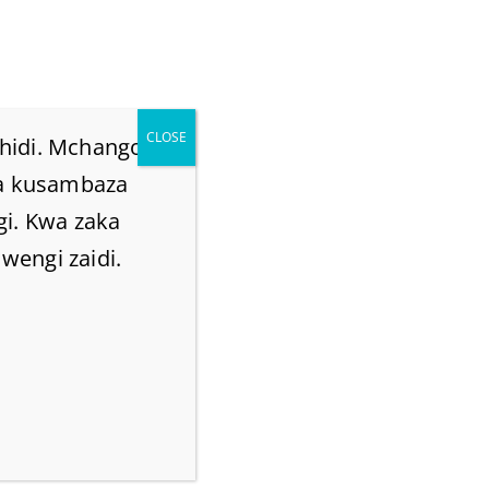
0
usu sisi
items
CLOSE
hidi. Mchango
na kusambaza
Home
/
Home
/
akatoka mbele za uso wa Bwana, Inamaana gani?
gi. Kwa zaka
wengi zaidi.