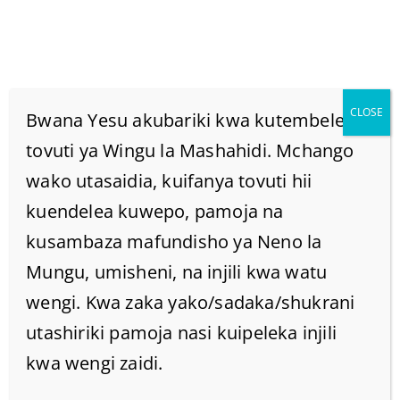
CLOSE
Bwana Yesu akubariki kwa kutembelea
tovuti ya Wingu la Mashahidi. Mchango
wako utasaidia, kuifanya tovuti hii
Bwana Alimaanisha
kuendelea kuwepo, pamoja na
Nini Kusema JIKANE
kusambaza mafundisho ya Neno la
Mungu, umisheni, na injili kwa watu
Mwenyewe?(Mathayo
wengi. Kwa zaka yako/sadaka/shukrani
utashiriki pamoja nasi kuipeleka injili
6:24)
kwa wengi zaidi.