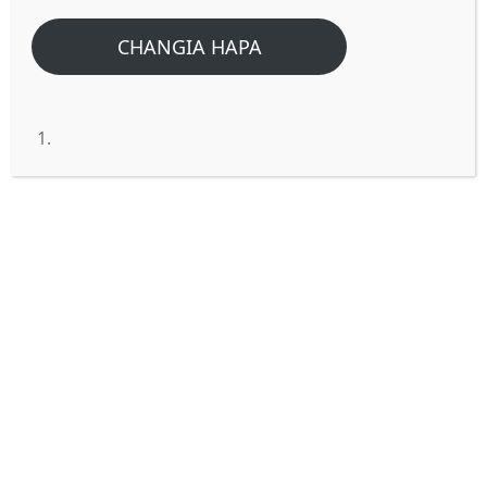
Home
/
Home
/
Bwana alimaanisha nini kusema JIKANE mwenyewe?
CHANGIA HAPA
(Mathayo 6:24)
Bwana alimaanisha nini kusema
JIKANE mwenyewe?(Mathayo
6:24)
JIBU:
Neno kujikana linamaana kuwa,
‘kukataa matamanio yako binafsi au
malengo yako kwa sababu fulani’. Hivyo
kujikana kunakozungumziwa katika biblia
ni kujikana kwa Kristo. Hii ikiwa na maana