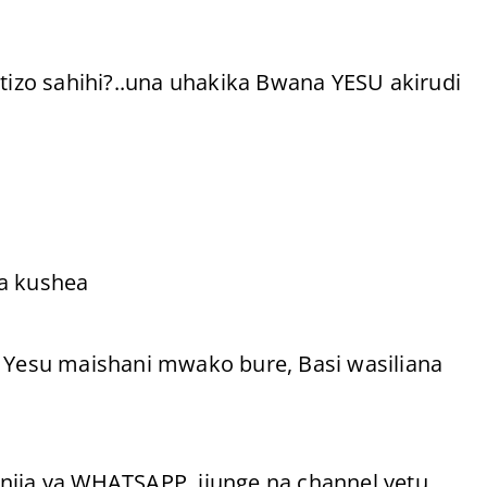
zo sahihi?..una uhakika Bwana YESU akirudi
wa kushea
Yesu maishani mwako bure, Basi wasiliana
njia ya WHATSAPP, jiunge na channel yetu