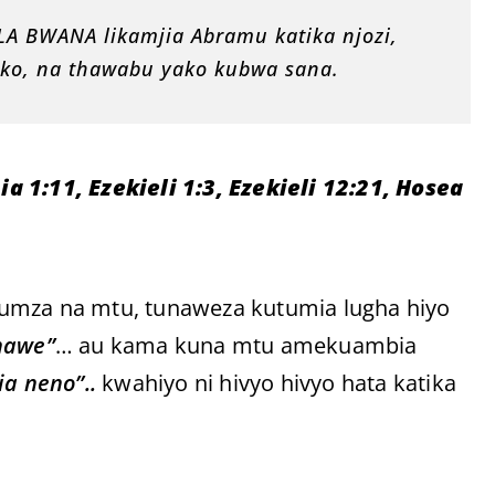
 BWANA likamjia Abramu katika njozi,
ako, na thawabu yako kubwa sana.
 1:11, Ezekieli 1:3, Ezekieli 12:21, Hosea
gumza na mtu, tunaweza kutumia lugha hiyo
nawe”
… au kama kuna mtu amekuambia
a neno”..
kwahiyo ni hivyo hivyo hata katika