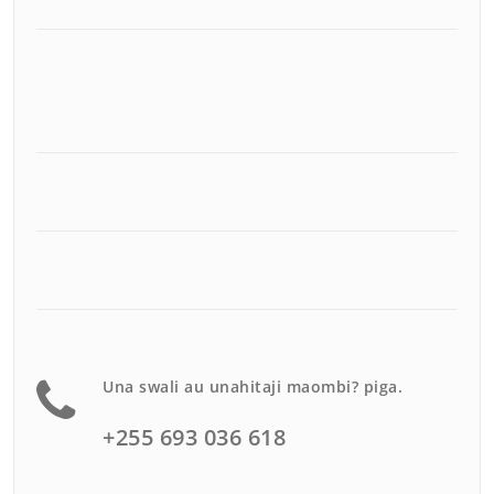
Una swali au unahitaji maombi? piga.
+255 693 036 618