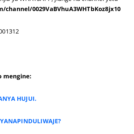
om/channel/0029VaBVhuA3WHTbKoz8jx10
001312
o mengine:
ANYA HUJUI.
YANAPINDULIWAJE?