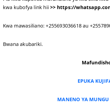
kwa kubofya link hii
>>
https://whatsapp.c
Kwa mawasiliano: +255693036618 au +255789
Bwana akubariki.
Mafundish
EPUKA KUJIF
MANENO YA MUNGU 