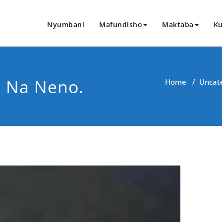
Nyumbani
Mafundisho
Maktaba
Ku
o Na Neno.
Home
/
Uncat