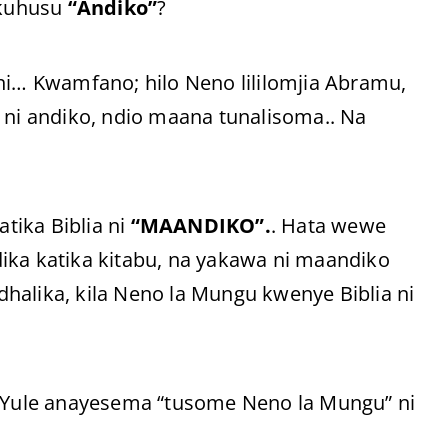
i kuhusu
“Andiko”
?
hi… Kwamfano; hilo Neno lililomjia Abramu,
 ni andiko, ndio maana tunalisoma.. Na
tika Biblia ni
“MAANDIKO”.
. Hata wewe
a katika kitabu, na yakawa ni maandiko
halika, kila Neno la Mungu kwenye Biblia ni
Yule anayesema “tusome Neno la Mungu” ni