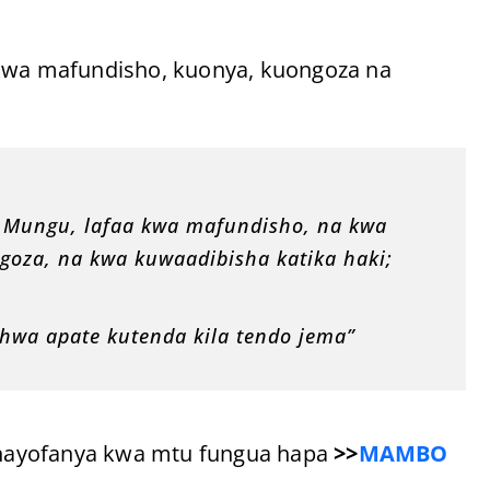
 kwa mafundisho, kuonya, kuongoza na
a Mungu, lafaa kwa mafundisho, na kwa
oza, na kwa kuwaadibisha katika haki;
hwa apate kutenda kila tendo jema”
nayofanya kwa mtu fungua hapa
>>
MAMBO