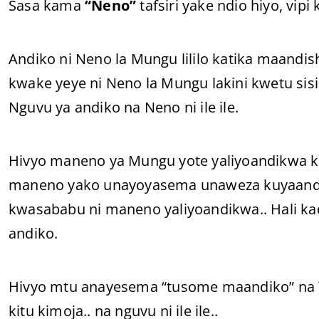
Sasa kama
“Neno”
tafsiri yake ndio hiyo, vip
Andiko ni Neno la Mungu lililo katika maandis
kwake yeye ni Neno la Mungu lakini kwetu sisi
Nguvu ya andiko na Neno ni ile ile.
Hivyo maneno ya Mungu yote yaliyoandikwa ka
maneno yako unayoyasema unaweza kuyaandik
kwasababu ni maneno yaliyoandikwa.. Hali kad
andiko.
Hivyo mtu anayesema “tusome maandiko” na 
kitu kimoja.. na nguvu ni ile ile..