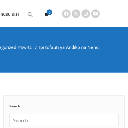
0
husu sisi
items
egorized @sw-tz
/
Ipi tofauti ya Andiko na Neno.
Search