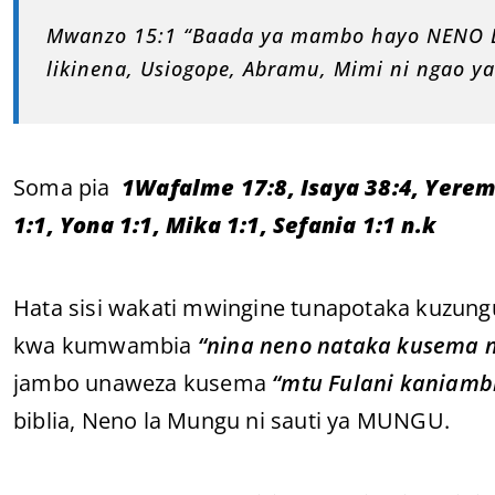
Mwanzo 15:1 “Baada ya mambo hayo NENO LA
likinena, Usiogope, Abramu, Mimi ni ngao y
Soma pia
1Wafalme 17:8, Isaya 38:4, Yeremia
1:1, Yona 1:1, Mika 1:1, Sefania 1:1 n.k
Hata sisi wakati mwingine tunapotaka kuzun
kwa kumwambia
“nina neno nataka kusema 
jambo unaweza kusema
“mtu Fulani kaniambi
biblia, Neno la Mungu ni sauti ya MUNGU.