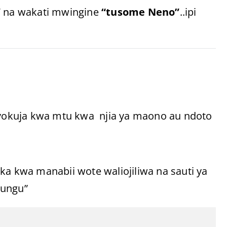
”
na wakati mwingine
“tusome Neno”
..ipi
yokuja kwa mtu kwa njia ya maono au ndoto
ka kwa manabii wote waliojiliwa na sauti ya
Mungu”