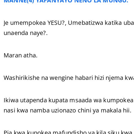
MANNE(4) YAFANYAYO NENO LA MUNGU.
Je umempokea YESU?, Umebatizwa katika ubati
unaenda naye?.
Maran atha.
Washirikishe na wengine habari hizi njema k
Ikiwa utapenda kupata msaada wa kumpokea 
nasi kwa namba uzionazo chini ya makala hii.
Pia kwa kupokea mafundisho ya kila siku kwa 