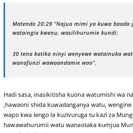
Matendo 20:29 “Najua mimi ya kuwa baada
wataingia kwenu, wasilihurumie kundi;
30 tena katika ninyi wenyewe watainuka w
wanafunzi wawaandamie wao”.
Hadi sasa, inasikitisha kuona watumishi wa n
,hawaoni shida kuwadanganya watu, wengine n
wapo kwa lengo la kuzivuruga tu kazi za Mungu
hawawahurumii watu wanaotaka kumjua Mungu,