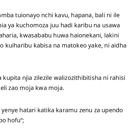
ba tuionayo nchi kavu, hapana, bali ni ile
ia ya kuchomoza juu hadi karibu na usawa
aharia, kwasababu huwa haionekani, lakini
io kuiharibu kabisa na matokeo yake, ni aidha
ta njia zilezile walizozithibitisha ni rahisi
eli zao moja kwa moja.
enye hatari katika karamu zenu za upendo
po hofu”;