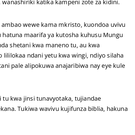
wanashiriki katika kampeni zote za kidini.
ti ambao wewe kama mkristo, kuondoa uvivu
 hatuna maarifa ya kutosha kuhusu Mungu
nda shetani kwa maneno tu, au kwa
ililokaa ndani yetu kwa wingi, ndiyo silaha
ni pale alipokuwa anajaribiwa nay eye kule
 tu kwa jinsi tunavyotaka, tujiandae
kana. Tukiwa wavivu kujifunza biblia, hakuna