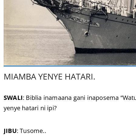
MIAMBA YENYE HATARI.
SWALI
: Biblia inamaana gani inaposema “Wat
yenye hatari ni ipi?
JIBU
: Tusome..