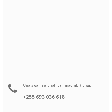
Una swali au unahitaji maombi? piga.
+255 693 036 618