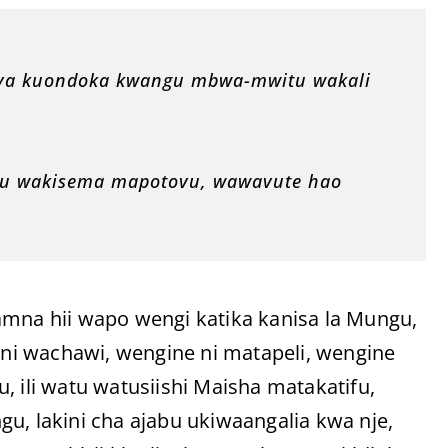
 ya kuondoka kwangu mbwa-mwitu wakali
atu wakisema mapotovu, wawavute hao
amna hii wapo wengi katika kanisa la Mungu,
i wachawi, wengine ni matapeli, wengine
, ili watu watusiishi Maisha matakatifu,
 lakini cha ajabu ukiwaangalia kwa nje,