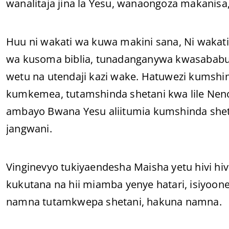
wanalitaja jina la Yesu, wanaongoza makanisa, 
Huu ni wakati wa kuwa makini sana, Ni waka
wa kusoma biblia, tunadanganywa kwasababu
wetu na utendaji kazi wake. Hatuwezi kumshi
kumkemea, tutamshinda shetani kwa lile Neno l
ambayo Bwana Yesu aliitumia kumshinda sheta
jangwani.
Vinginevyo tukiyaendesha Maisha yetu hivi hivi
kukutana na hii miamba yenye hatari, isiyoone
namna tutamkwepa shetani, hakuna namna.