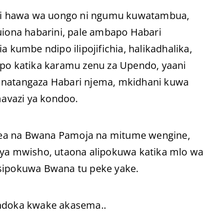
hi hawa wa uongo ni ngumu kuwatambua,
kuiona habarini, pale ambapo Habari
a kumbe ndipo ilipojifichia, halikadhalika,
o katika karamu zenu za Upendo, yaani
atangaza Habari njema, mkidhani kuwa
avazi ya kondoo.
bea na Bwana Pamoja na mitume wengine,
a ya mwisho, utaona alipokuwa katika mlo wa
isipokuwa Bwana tu peke yake.
ondoka kwake akasema..