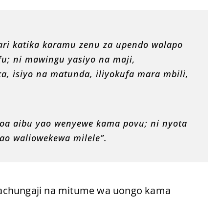
ri katika karamu zenu za upendo walapo
fu; ni mawingu yasiyo na maji,
a, isiyo na matunda, iliyokufa mara mbili,
itoa aibu yao wenyewe kama povu; ni nyota
yao waliowekewa milele”.
wachungaji na mitume wa uongo kama