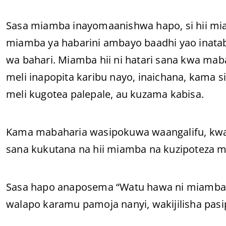
Sasa miamba inayomaanishwa hapo, si hii miam
miamba ya habarini ambayo baadhi yao inatab
wa bahari. Miamba hii ni hatari sana kwa mab
meli inapopita karibu nayo, inaichana, kama s
meli kugotea palepale, au kuzama kabisa.
Kama mabaharia wasipokuwa waangalifu, kwa kupi
sana kukutana na hii miamba na kuzipoteza m
Sasa hapo anaposema “Watu hawa ni miamba y
walapo karamu pamoja nanyi, wakijilisha pasi