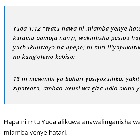
Yuda 1:12 “Watu hawa ni miamba yenye hata
karamu pamoja nanyi, wakijilisha pasipo ho
yachukuliwayo na upepo; ni miti iliyopukutik
na kung’olewa kabisa;
13 ni mawimbi ya bahari yasiyozuilika, yak
zipoteazo, ambao weusi wa giza ndio akiba 
Hapa ni mtu Yuda alikuwa anawalinganisha 
miamba yenye hatari.