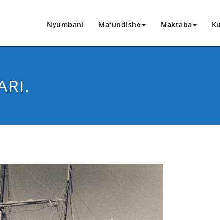
Nyumbani
Mafundisho
Maktaba
Ku
RI.
CHANGIA HAPA