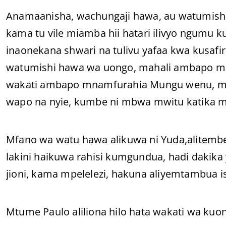
Anamaanisha, wachungaji hawa, au watumis
kama tu vile miamba hii hatari ilivyo ngumu 
inaonekana shwari na tulivu yafaa kwa kusafiri
watumishi hawa wa uongo, mahali ambapo mp
wakati ambapo mnamfurahia Mungu wenu, mn
wapo na nyie, kumbe ni mbwa mwitu katika m
Mfano wa watu hawa alikuwa ni Yuda,alitem
lakini haikuwa rahisi kumgundua, hadi dakik
jioni, kama mpelelezi, hakuna aliyemtambua 
Mtume Paulo aliliona hilo hata wakati wa ku