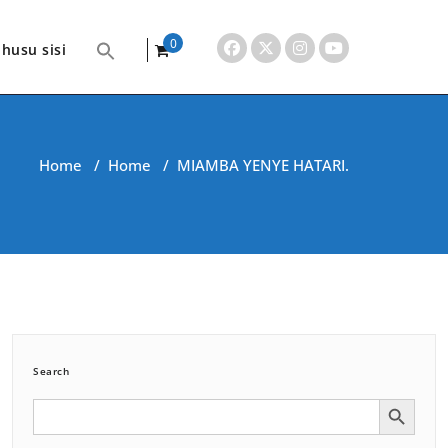
0
husu sisi
items
Home
/
Home
/
MIAMBA YENYE HATARI.
Search
Search Button
Search
for: