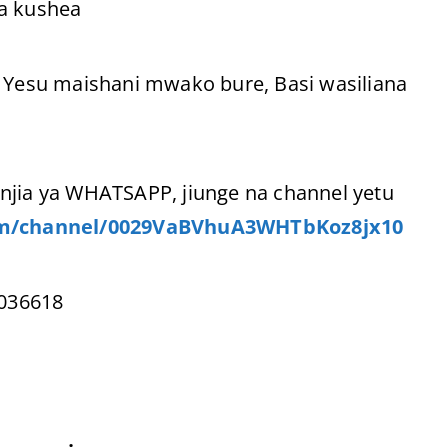
wa kushea
Yesu maishani mwako bure, Basi wasiliana
njia ya WHATSAPP, jiunge na channel yetu
om/channel/0029VaBVhuA3WHTbKoz8jx10
036618