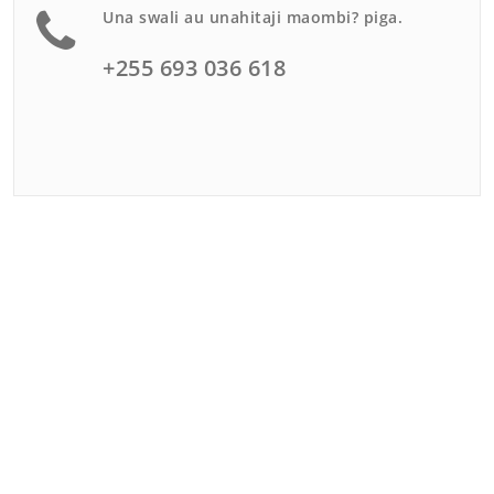
Una swali au unahitaji maombi? piga.
+255 693 036 618