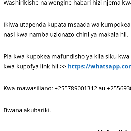
Washirikishe na wengine habari hizi njema k
Ikiwa utapenda kupata msaada wa kumpokea 
nasi kwa namba uzionazo chini ya makala hii.
Pia kwa kupokea mafundisho ya kila siku kwa 
kwa kupofya link hii >>
https://whatsapp.c
Kwa mawasiliano: +255789001312 au +255693
Bwana akubariki.