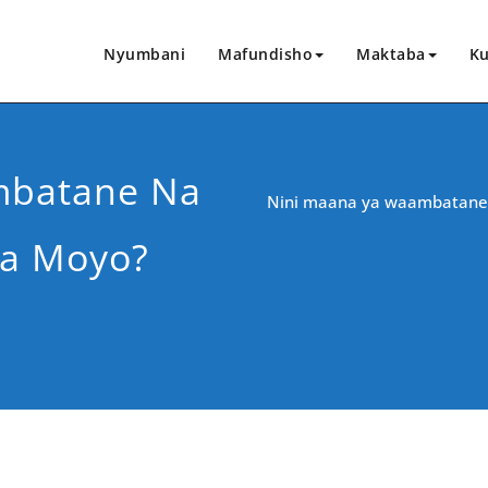
Nyumbani
Mafundisho
Maktaba
Ku
mbatane Na
Nini maana ya waambatane 
La Moyo?
CHANGIA HAPA