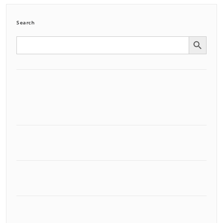
Search
Search Button
Search
for: