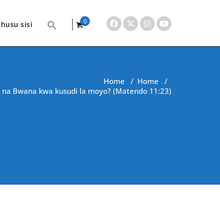
0
husu sisi
items
Home
/
Home
/
na Bwana kwa kusudi la moyo? (Matendo 11:23)