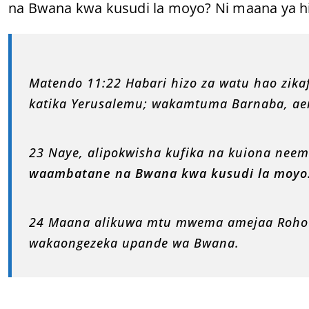
na Bwana kwa kusudi la moyo? Ni maana ya hi
Matendo 11:22 Habari hizo za watu hao zika
katika Yerusalemu; wakamtuma Barnaba, aen
23 Naye, alipokwisha kufika na kuiona nee
waambatane na Bwana kwa kusudi la moyo
24 Maana alikuwa mtu mwema amejaa Roho M
wakaongezeka upande wa Bwana.