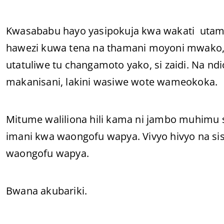
Kwasababu hayo yasipokuja kwa wakati utamwa
hawezi kuwa tena na thamani moyoni mwako, 
utatuliwe tu changamoto yako, si zaidi. Na nd
makanisani, lakini wasiwe wote wameokoka.
Mitume waliliona hili kama ni jambo muhim
imani kwa waongofu wapya. Vivyo hivyo na sis
waongofu wapya.
Bwana akubariki.