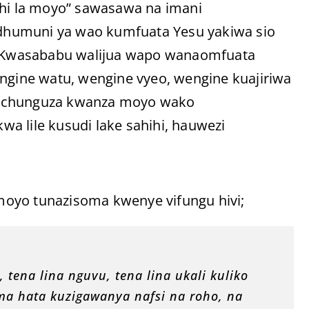
ihi la moyo” sawasawa na imani
dhumuni ya wao kumfuata Yesu yakiwa sio
 Kwasababu walijua wapo wanaomfuata
engine watu, wengine vyeo, wengine kuajiriwa
uuchunguza kwanza moyo wako
kwa lile kusudi lake sahihi, hauwezi
oyo tunazisoma kwenye vifungu hivi;
tena lina nguvu, tena lina ukali kuliko
ma hata kuzigawanya nafsi na roho, na