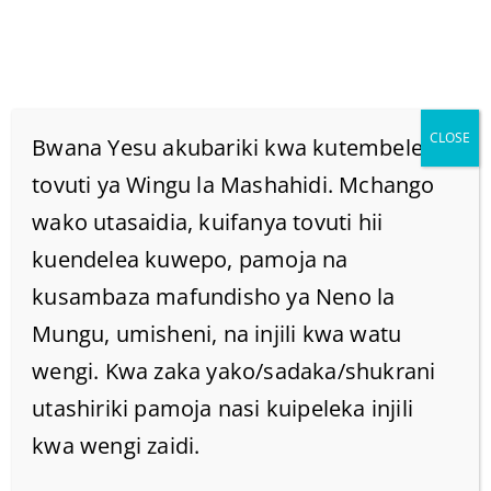
CLOSE
Bwana Yesu akubariki kwa kutembelea
tovuti ya Wingu la Mashahidi. Mchango
wako utasaidia, kuifanya tovuti hii
“Kinga Kilichotolewa
kuendelea kuwepo, pamoja na
Motoni “Kinafunua Nini
kusambaza mafundisho ya Neno la
Mungu, umisheni, na injili kwa watu
Kibiblia?
wengi. Kwa zaka yako/sadaka/shukrani
utashiriki pamoja nasi kuipeleka injili
Home
/
Home
/
kwa wengi zaidi.
“Kinga kilichotolewa motoni “Kinafunua nini kibiblia?