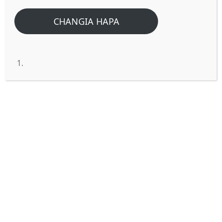
CHANGIA HAPA
“Kinga kilichotolewa motoni
“Kinafunua nini kibiblia?