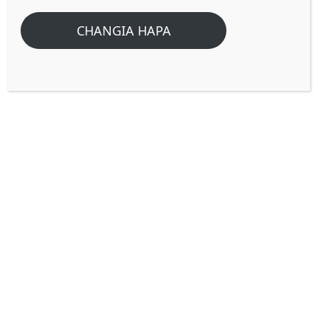
CHANGIA HAPA
Haki ni Nini katika biblia. Haki
ya Mungu ni ipi?
Haki maana yake ni kitu ambacho mtu