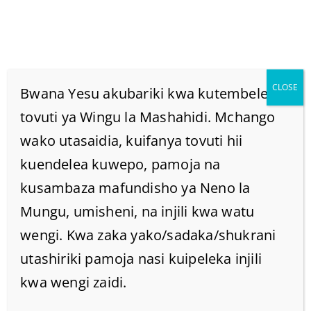
CLOSE
Bwana Yesu akubariki kwa kutembelea
tovuti ya Wingu la Mashahidi. Mchango
wako utasaidia, kuifanya tovuti hii
Haki Ni Nini Katika
kuendelea kuwepo, pamoja na
Biblia. Haki Ya Mungu
kusambaza mafundisho ya Neno la
Mungu, umisheni, na injili kwa watu
Ni Ipi?
wengi. Kwa zaka yako/sadaka/shukrani
utashiriki pamoja nasi kuipeleka injili
Home
/
Home
/
kwa wengi zaidi.
Haki ni Nini katika biblia. Haki ya Mungu ni ipi?