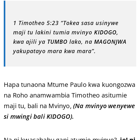
1 Timotheo 5:23 “Tokea sasa usinywe
maji tu lakini tumia mvinyo
KIDOGO,
kwa ajili ya
TUMBO
lako, na
MAGONJWA
yakupatayo mara kwa mara”.
Hapa tunaona Mtume Paulo kwa kuongozwa
na Roho anamwambia Timotheo asitumie
maji tu, bali na Mvinyo,
(Na mvinyo wenyewe
si mwingi bali KIDOGO).
Na ni kwasababu gani atumie mvinyo?..
je! ni