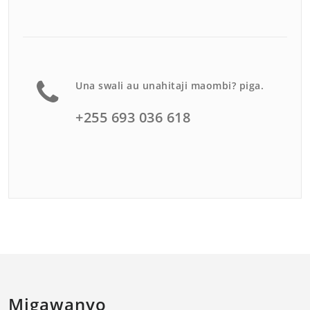
Una swali au unahitaji maombi? piga.
+255 693 036 618
Migawanyo