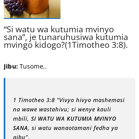
“Si watu wa kutumia mvinyo
sana”, je tunaruhusiwa kutumia
mvingo kidogo?(1Timotheo 3:8).
Jibu:
Tusome..
1 Timotheo 3:8 “Vivyo hivyo mashemasi
na wawe wastahivu; si wenye kauli
mbili,
SI WATU WA KUTUMIA MVINYO
SANA
, si watu wanaotamani fedha ya
aibu”.