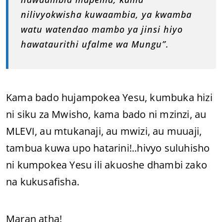
nilivyokwisha kuwaambia, ya kwamba
watu watendao mambo ya jinsi hiyo
hawataurithi ufalme wa Mungu”.
Kama bado hujampokea Yesu, kumbuka hizi
ni siku za Mwisho, kama bado ni mzinzi, au
MLEVI, au mtukanaji, au mwizi, au muuaji,
tambua kuwa upo hatarini!..hivyo suluhisho
ni kumpokea Yesu ili akuoshe dhambi zako
na kukusafisha.
Maran atha!