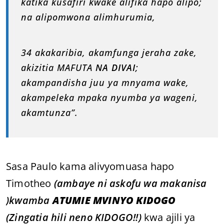
katika kusafiri kwake alifika hapo alipo;
na alipomwona alimhurumia,
34 akakaribia, akamfunga jeraha zake,
akizitia MAFUTA
NA DIVAI
;
akampandisha juu ya mnyama wake,
akampeleka mpaka nyumba ya wageni,
akamtunza”.
Sasa Paulo kama alivyomuasa hapo
Timotheo
(ambaye ni askofu wa makanisa
)kwamba
ATUMIE MVINYO KIDOGO
(Zingatia hili neno KIDOGO!!)
kwa ajili ya