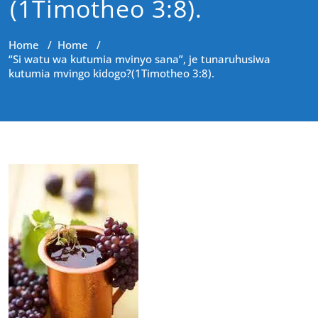
(1Timotheo 3:8).
Home
/
Home
/
“Si watu wa kutumia mvinyo sana”, je tunaruhusiwa
kutumia mvingo kidogo?(1Timotheo 3:8).