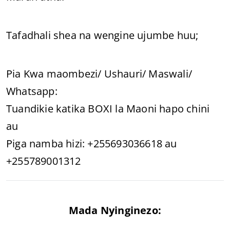
Tafadhali shea na wengine ujumbe huu;
Pia Kwa maombezi/ Ushauri/ Maswali/
Whatsapp:
Tuandikie katika BOXI la Maoni hapo chini
au
Piga namba hizi: +255693036618 au
+255789001312
Mada Nyinginezo: