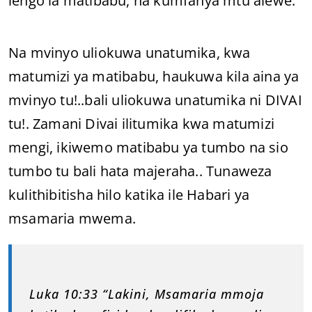
lengo la matibabu, na kumfanya mtu alewe.
Na mvinyo uliokuwa unatumika, kwa
matumizi ya matibabu, haukuwa kila aina ya
mvinyo tu!..bali uliokuwa unatumika ni DIVAI
tu!. Zamani Divai ilitumika kwa matumizi
mengi, ikiwemo matibabu ya tumbo na sio
tumbo tu bali hata majeraha.. Tunaweza
kulithibitisha hilo katika ile Habari ya
msamaria mwema.
Luka 10:33 “Lakini, Msamaria mmoja