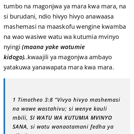
tumbo na magonjwa ya mara kwa mara, na
si burudani, ndio hivyo hivyo anawaasa
mashemasi na maaskofu wengine kwamba
na wao wasiwe watu wa kutumia mvinyo
nyingi
(maana yake watumie
kidogo).
.kwaajili ya magonjwa ambayo
yatakuwa yanawapata mara kwa mara.
1 Timotheo 3:8 “Vivyo hivyo mashemasi
na wawe wastahivu; si wenye kauli
mbili,
SI WATU WA KUTUMIA MVINYO
SANA
, si watu wanaotamani fedha ya