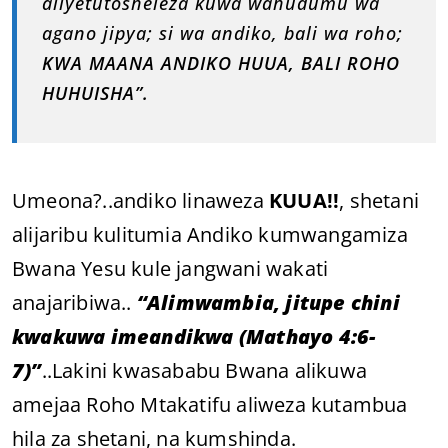
aliyetutosheleza kuwa wahudumu wa
agano jipya; si wa andiko, bali wa roho;
KWA MAANA ANDIKO HUUA, BALI ROHO
HUHUISHA”.
Umeona?..andiko linaweza
KUUA!!
, shetani
alijaribu kulitumia Andiko kumwangamiza
Bwana Yesu kule jangwani wakati
anajaribiwa..
“Alimwambia, jitupe chini
kwakuwa imeandikwa (Mathayo 4:6-
7)”
..Lakini kwasababu Bwana alikuwa
amejaa Roho Mtakatifu aliweza kutambua
hila za shetani, na kumshinda.