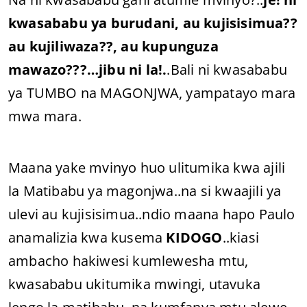
kwasababu ya burudani, au kujisisimua??
au kujiliwaza??, au kupunguza
mawazo???…jibu ni la!.
.Bali ni kwasababu
ya TUMBO na MAGONJWA, yampatayo mara
mwa mara.
Maana yake mvinyo huo ulitumika kwa ajili
la Matibabu ya magonjwa..na si kwaajili ya
ulevi au kujisisimua..ndio maana hapo Paulo
anamalizia kwa kusema
KIDOGO
..kiasi
ambacho hakiwesi kumlewesha mtu,
kwasababu ukitumika mwingi, utavuka