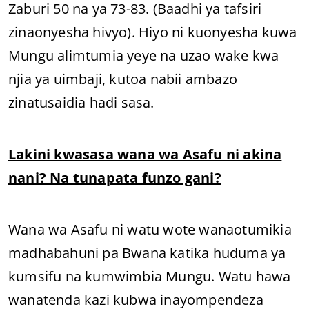
Zaburi 50 na ya 73-83. (Baadhi ya tafsiri
zinaonyesha hivyo). Hiyo ni kuonyesha kuwa
Mungu alimtumia yeye na uzao wake kwa
njia ya uimbaji, kutoa nabii ambazo
zinatusaidia hadi sasa.
Lakini kwasasa wana wa Asafu ni akina
nani? Na tunapata funzo gani?
Wana wa Asafu ni watu wote wanaotumikia
madhabahuni pa Bwana katika huduma ya
kumsifu na kumwimbia Mungu. Watu hawa
wanatenda kazi kubwa inayompendeza