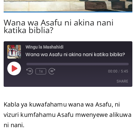
Wana wa Asafu ni akina nani
katika biblia?
Wingu la Mashahidi
Wana wa Asafu ni akina nani katika biblia?
Play
1x
00:00
/
5:45
Episode
SHARE
SHARE
Kabla ya kuwafahamu wana wa Asafu, ni
vizuri kumfahamu Asafu mwenyewe alikuwa
LINK
ni nani.
EMBED