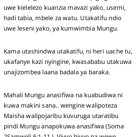
uwe kielelezo kuanzia mavazi yako, usemi,
hadi tabia, mbele za watu. Utakatifu ndio
uwe leseni yako, ya kumwimbia Mungu.
Kama utashindwa utakatifu, ni heri uache tu,
ukafanye kazi nyingine, kwasababu utakuwa
unajizombea laana badala ya baraka.
Mahali Mungu anasifiwa na kuabudiwa ni
kuwa makini sana.. wengine walipoteza
Maisha walipojaribu kuvuruga utaratibu
pindi Mungu anapokuwa anasifiwa (Soma
2Samweli 6:1-11 ), Vivyo hivyo na wewe