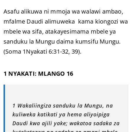
Asafu alikuwa ni mmoja wa walawi ambao,
mfalme Daudi alimuweka kama kiongozi wa
mbele wa sifa, atakayesimama mbele ya
sanduku la Mungu daima kumsifu Mungu.
(Soma 1Nyakati 6:31-32, 39).
1 NYAKATI: MLANGO 16
1 Wakaliingiza sanduku la Mungu, na
kuliweka katikati ya hema aliyoipiga
Daudi kwa ajili yake; wakatoa sadaka za
kuteketezwa na sadaka za amani mbele