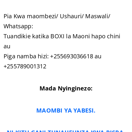
Pia Kwa maombezi/ Ushauri/ Maswali/
Whatsapp:
Tuandikie katika BOXI la Maoni hapo chini
au
Piga namba hizi: +255693036618 au
+255789001312
Mada Nyinginezo:
MAOMBI YA YABESI.