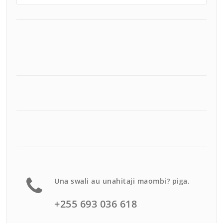
Una swali au unahitaji maombi? piga.
+255 693 036 618