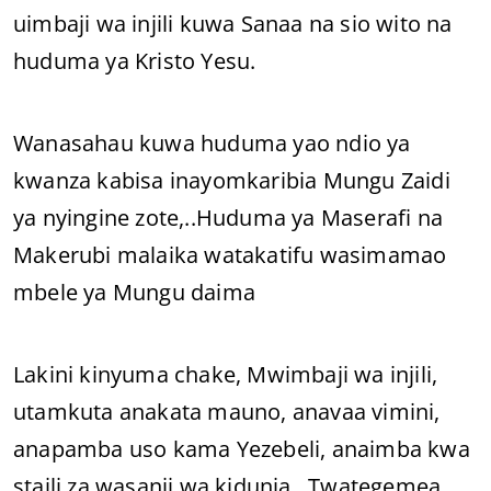
uimbaji wa injili kuwa Sanaa na sio wito na
huduma ya Kristo Yesu.
Wanasahau kuwa huduma yao ndio ya
kwanza kabisa inayomkaribia Mungu Zaidi
ya nyingine zote,..Huduma ya Maserafi na
Makerubi malaika watakatifu wasimamao
mbele ya Mungu daima
Lakini kinyuma chake, Mwimbaji wa injili,
utamkuta anakata mauno, anavaa vimini,
anapamba uso kama Yezebeli, anaimba kwa
staili za wasanii wa kidunia.. Twategemea