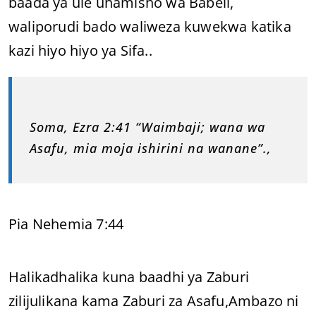
baada ya ule uhamisho wa Babeli,
waliporudi bado waliweza kuwekwa katika
kazi hiyo hiyo ya Sifa..
Soma, Ezra 2:41 “Waimbaji; wana wa
Asafu, mia moja ishirini na wanane”.,
Pia Nehemia 7:44
Halikadhalika kuna baadhi ya Zaburi
zilijulikana kama Zaburi za Asafu,Ambazo ni