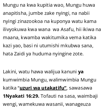
Mungu na kwa kupitia wao, Mungu huwa
anapitisha, jumbe zake nyingi, na nabii
nyingi zinazookoa na kuponya watu kama
ilivyokuwa kwa wana wa Asafu, hii ikiwa na
maana, kwamba wakitumika vema katika
kazi yao, basi ni utumishi mkubwa sana,
hata Zaidi ya huduma nyingine zote.
Lakini, watu hawa walijua kanuni
ya
kumwimbia Mungu, walimwimbia Mungu
katika “
uzuri wa utakatifu”
, sawasawa
1Nyakati 16:29.
Tofauti na sasa, waimbaji
wengi, wamekuwa wasanii, wanageuza