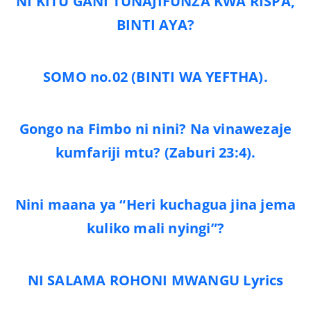
NI KITU GANI TUNAJIFUNZA KWA RISPA,
BINTI AYA?
SOMO no.02 (BINTI WA YEFTHA).
Gongo na Fimbo ni nini? Na vinawezaje
kumfariji mtu? (Zaburi 23:4).
Nini maana ya “Heri kuchagua jina jema
kuliko mali nyingi”?
NI SALAMA ROHONI MWANGU Lyrics