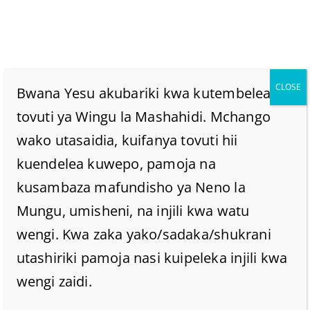
CLOSE
Bwana Yesu akubariki kwa kutembelea
tovuti ya Wingu la Mashahidi. Mchango
wako utasaidia, kuifanya tovuti hii
Kwa Herufi Gani Kubwa
kuendelea kuwepo, pamoja na
Nimewaandikia Kwa
kusambaza mafundisho ya Neno la
Mungu, umisheni, na injili kwa watu
Mkono Wangu Mimi
wengi. Kwa zaka yako/sadaka/shukrani
utashiriki pamoja nasi kuipeleka injili kwa
Mwenyewe.
wengi zaidi.