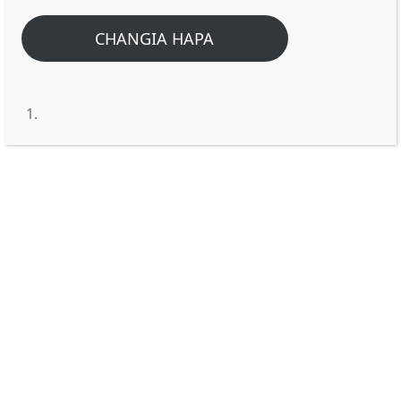
Home
/
Home
/
Kwa herufi gani kubwa nimewaandikia kwa mkono
CHANGIA HAPA
wangu mimi mwenyewe.
Kwa herufi gani kubwa
nimewaandikia kwa mkono
wangu mimi mwenyewe.