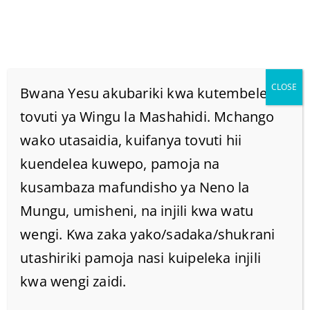
CLOSE
Bwana Yesu akubariki kwa kutembelea
tovuti ya Wingu la Mashahidi. Mchango
wako utasaidia, kuifanya tovuti hii
Hii Ni Maana Ya
kuendelea kuwepo, pamoja na
Mathayo 6:29 Hata
kusambaza mafundisho ya Neno la
Mungu, umisheni, na injili kwa watu
Sulemani Katika Fahari
wengi. Kwa zaka yako/sadaka/shukrani
utashiriki pamoja nasi kuipeleka injili
Yake Yote Hakuvikwa
kwa wengi zaidi.