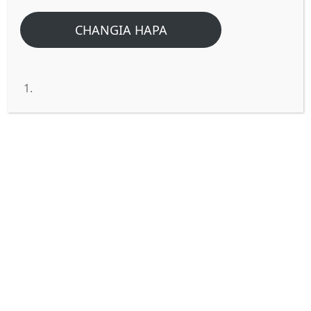
Vizuri Kama Mojawapo
CHANGIA HAPA
La Hayo
Home
/
Home
/
Hii ni maana ya Mathayo 6:29 hata Sulemani katika
fahari yake yote hakuvikwa vizuri kama mojawapo la
hayo