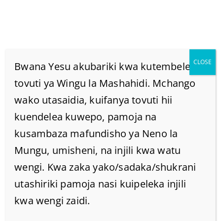
CLOSE
Bwana Yesu akubariki kwa kutembelea
tovuti ya Wingu la Mashahidi. Mchango
wako utasaidia, kuifanya tovuti hii
Wapunga Pepo
kuendelea kuwepo, pamoja na
Wanaozungumziwa
kusambaza mafundisho ya Neno la
Mungu, umisheni, na injili kwa watu
Kwenye Biblia Ni Watu
wengi. Kwa zaka yako/sadaka/shukrani
utashiriki pamoja nasi kuipeleka injili
Wa Namna Gani?
kwa wengi zaidi.