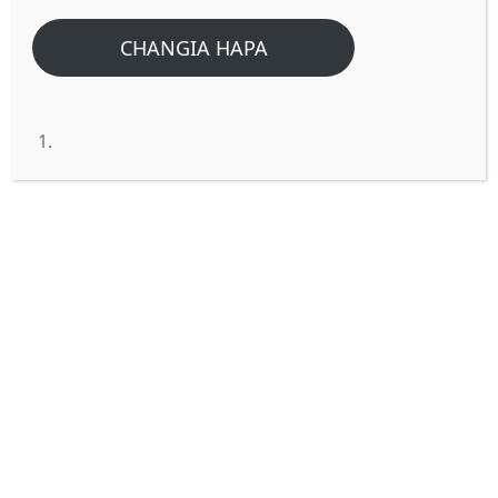
Home
/
Home
/
Wapunga Pepo wanaozungumziwa kwenye biblia ni watu
CHANGIA HAPA
wa namna gani?
Wapunga Pepo
wanaozungumziwa kwenye
biblia ni watu wa namna gani?
SWALI:
Tukisoma Matendo 19:13 Inasema
pale “Baadhi ya Wayahudi wenye kutanga-
tanga, NAO NI WAPUNGA PEPO….”
swali,Naomba kufahamu hawa Wapunga
Pepo ni watu wa aina gani ndugu zangu?