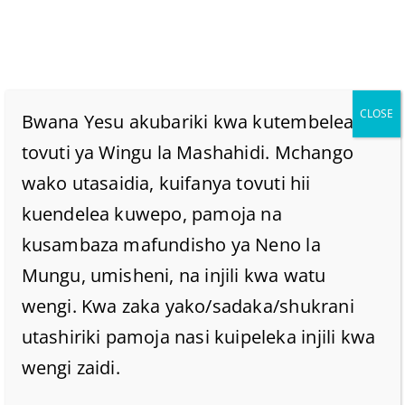
CLOSE
Bwana Yesu akubariki kwa kutembelea
tovuti ya Wingu la Mashahidi. Mchango
wako utasaidia, kuifanya tovuti hii
Zile Rangi Saba Za
kuendelea kuwepo, pamoja na
Upinde Wa Mvua
kusambaza mafundisho ya Neno la
Mungu, umisheni, na injili kwa watu
Zinawakilisha Nini?
wengi. Kwa zaka yako/sadaka/shukrani
utashiriki pamoja nasi kuipeleka injili kwa
Home
/
Home
/
wengi zaidi.
Zile Rangi saba za Upinde wa Mvua zinawakilisha nini?