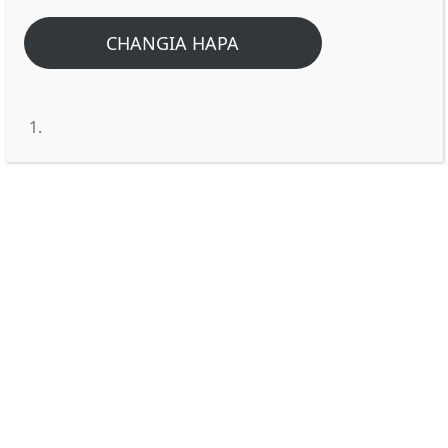
CHANGIA HAPA
Zile Rangi saba za Upinde wa
Mvua zinawakilisha nini?
Jina la Bwana wetu Yesu Kristo libarikiwe,