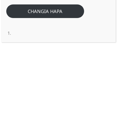
Home
/
Home
/
Ni nani aliyemshawishi Daudi akawahesabu Israeli? Ni
CHANGIA HAPA
Mungu au shetani?