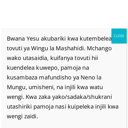
CLOSE
Bwana Yesu akubariki kwa kutembelea
tovuti ya Wingu la Mashahidi. Mchango
wako utasaidia, kuifanya tovuti hii
Ni Nani Aliyemshawishi
kuendelea kuwepo, pamoja na
Daudi Akawahesabu
kusambaza mafundisho ya Neno la
Mungu, umisheni, na injili kwa watu
Israeli? Ni Mungu Au
wengi. Kwa zaka yako/sadaka/shukrani
utashiriki pamoja nasi kuipeleka injili kwa
Shetani?
wengi zaidi.