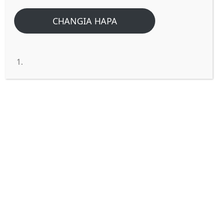
CHANGIA HAPA
Madirisha ya mbinguni ni
nini/yapi?(Mwanzo 7:11)