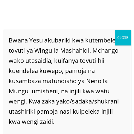
CLOSE
Bwana Yesu akubariki kwa kutembelea
tovuti ya Wingu la Mashahidi. Mchango
wako utasaidia, kuifanya tovuti hii
Madirisha Ya Mbinguni
kuendelea kuwepo, pamoja na
Ni Nini/yapi?(Mwanzo
kusambaza mafundisho ya Neno la
Mungu, umisheni, na injili kwa watu
7:11)
wengi. Kwa zaka yako/sadaka/shukrani
utashiriki pamoja nasi kuipeleka injili
Home
/
Home
/
kwa wengi zaidi.
Madirisha ya mbinguni ni nini/yapi?(Mwanzo 7:11)