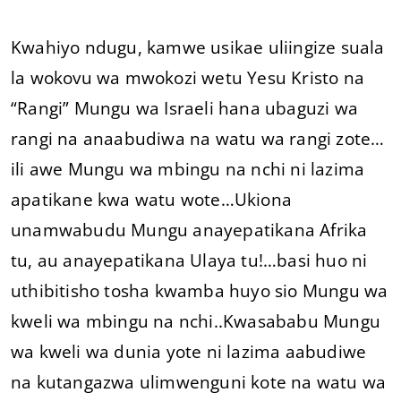
Kwahiyo ndugu, kamwe usikae uliingize suala
la wokovu wa mwokozi wetu Yesu Kristo na
“Rangi” Mungu wa Israeli hana ubaguzi wa
rangi na anaabudiwa na watu wa rangi zote…
ili awe Mungu wa mbingu na nchi ni lazima
apatikane kwa watu wote…Ukiona
unamwabudu Mungu anayepatikana Afrika
tu, au anayepatikana Ulaya tu!…basi huo ni
uthibitisho tosha kwamba huyo sio Mungu wa
kweli wa mbingu na nchi..Kwasababu Mungu
wa kweli wa dunia yote ni lazima aabudiwe
na kutangazwa ulimwenguni kote na watu wa