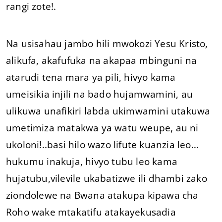
rangi zote!.
Na usisahau jambo hili mwokozi Yesu Kristo,
alikufa, akafufuka na akapaa mbinguni na
atarudi tena mara ya pili, hivyo kama
umeisikia injili na bado hujamwamini, au
ulikuwa unafikiri labda ukimwamini utakuwa
umetimiza matakwa ya watu weupe, au ni
ukoloni!..basi hilo wazo lifute kuanzia leo…
hukumu inakuja, hivyo tubu leo kama
hujatubu,vilevile ukabatizwe ili dhambi zako
ziondolewe na Bwana atakupa kipawa cha
Roho wake mtakatifu atakayekusadia