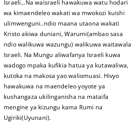
Israeli…Na waisraeli hawakuwa watu hodari
wa kimaendeleo wakati wa mwokozi kuishi
ulimwenguni..ndio maana utaona wakati
Kristo akiwa duniani, Warumi(ambao sasa
ndio walikuwa wazungu) walikuwa waitawala
Israeli. Na Mungu aliwafanya Israeli kuwa
wadogo mpaka kufikia hatua ya kutawaliwa,
kutoka na makosa yao waliomuasi. Hivyo
hawakuwa na maendeleo yoyote ya
kushangaza ukilinganisha na mataifa
mengine ya kizungu kama Rumi na
Ugiriki(Uyunani).