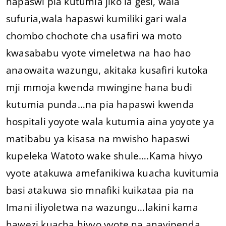
hapaswi pia kutumia jiko la gesi, wala
sufuria,wala hapaswi kumiliki gari wala
chombo chochote cha usafiri wa moto
kwasababu vyote vimeletwa na hao hao
anaowaita wazungu, akitaka kusafiri kutoka
mji mmoja kwenda mwingine hana budi
kutumia punda…na pia hapaswi kwenda
hospitali yoyote wala kutumia aina yoyote ya
matibabu ya kisasa na mwisho hapaswi
kupeleka Watoto wake shule….Kama hivyo
vyote atakuwa amefanikiwa kuacha kuvitumia
basi atakuwa sio mnafiki kuikataa pia na
Imani iliyoletwa na wazungu…lakini kama
hawezi kuacha hivyo vyote na anavipenda