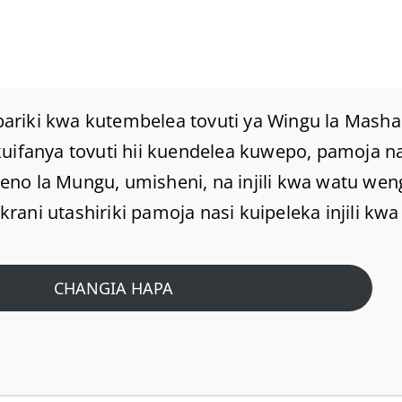
Nyumbani
Mafundisho
Maktaba
Kuh
ariki kwa kutembelea tovuti ya Wingu la Masha
U NI ISHARA
kuifanya tovuti hii kuendelea kuwepo, pamoja 
Home
/
Home
no la Mungu, umisheni, na injili kwa watu wen
ani utashiriki pamoja nasi kuipeleka injili kwa 
CHANGIA HAPA