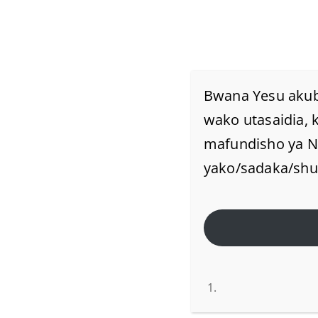
Bwana Yesu akub
JE! PAKA KULIA USIK
wako utasaidia, 
mafundisho ya Ne
YA UCHAWI?
yako/sadaka/shukr