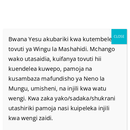
CLOSE
Bwana Yesu akubariki kwa kutembelea
tovuti ya Wingu la Mashahidi. Mchango
wako utasaidia, kuifanya tovuti hii
Je Kuchonga Nywele Na
kuendelea kuwepo, pamoja na
Ndevu Ni Dhambi?
kusambaza mafundisho ya Neno la
Mungu, umisheni, na injili kwa watu
Home
/
Home
/
wengi. Kwa zaka yako/sadaka/shukrani
Je kuchonga Nywele na Ndevu ni dhambi?
utashiriki pamoja nasi kuipeleka injili
kwa wengi zaidi.