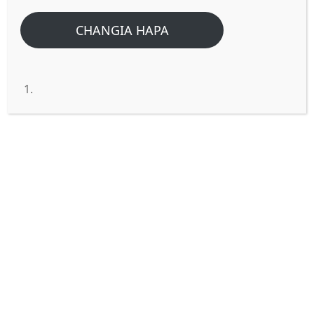
CHANGIA HAPA
Je kuchonga Nywele na Ndevu
ni dhambi?
Jibu:
Biblia haitupi andiko la moja kwa
moja kuwa uchongaji wa ndevu au nywele
ni dhambi. Hilo hasaa linategemea na nia,
au kiwango , au mtindo. Hapo ndipo