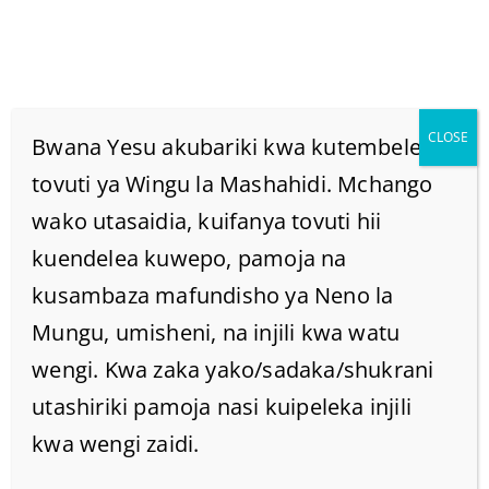
CLOSE
Bwana Yesu akubariki kwa kutembelea
tovuti ya Wingu la Mashahidi. Mchango
wako utasaidia, kuifanya tovuti hii
Fahamu Maana Ya
kuendelea kuwepo, pamoja na
Mithali 27:19 Kama Uso
kusambaza mafundisho ya Neno la
Mungu, umisheni, na injili kwa watu
Katika Maji Ndivyo Mtu
wengi. Kwa zaka yako/sadaka/shukrani
utashiriki pamoja nasi kuipeleka injili
Na Mwenzake
kwa wengi zaidi.