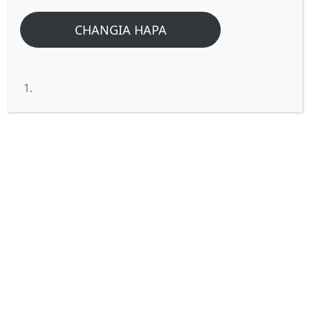
Home
/
Home
/
Fahamu maana ya Mithali 27:19 Kama uso katika maji
CHANGIA HAPA
ndivyo mtu na mwenzake