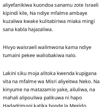
aliyefanikiwa kuondoa sanamu zote Israeli
kipindi kile, Na ndiye mfalme ambaye
kuzaliwa kwake kulitabiriwa miaka mingi
sana kabla hajazaliwa.
Hivyo waisraeli walimwona kama ndiye
tumaini pekee waliobakiwa nalo.
Lakini siku moja alitoka kwenda kupigana
vita na mfalme wa Misri aliyeitwa Neko. Na
kinyume na matazamio yake, aliuliwa, na
mahali alipouliwa palikuwa ni hapo
Hadadrimoni katika bonde la Megido.