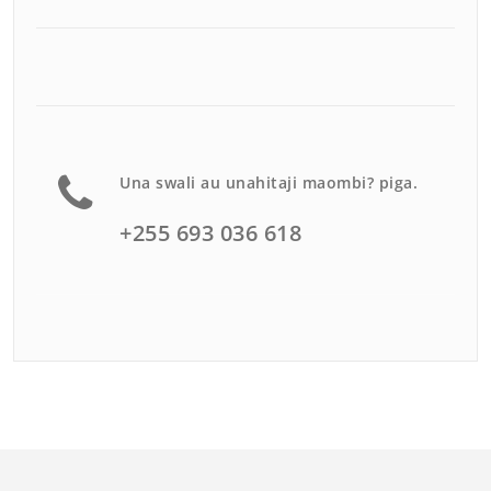
Una swali au unahitaji maombi? piga.
+255 693 036 618