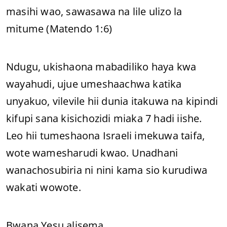
masihi wao, sawasawa na lile ulizo la
mitume (Matendo 1:6)
Ndugu, ukishaona mabadiliko haya kwa
wayahudi, ujue umeshaachwa katika
unyakuo, vilevile hii dunia itakuwa na kipindi
kifupi sana kisichozidi miaka 7 hadi iishe.
Leo hii tumeshaona Israeli imekuwa taifa,
wote wamesharudi kwao. Unadhani
wanachosubiria ni nini kama sio kurudiwa
wakati wowote.
Bwana Yesu alisema,