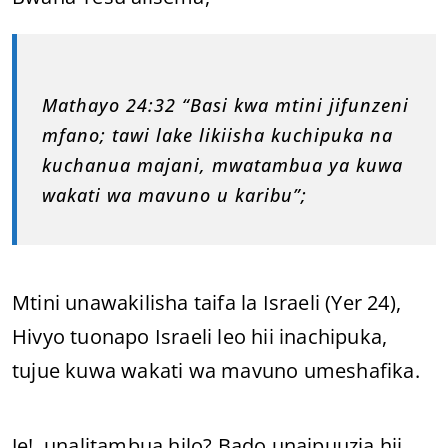
Mathayo 24:32 “Basi kwa mtini jifunzeni
mfano; tawi lake likiisha kuchipuka na
kuchanua majani, mwatambua ya kuwa
wakati wa mavuno u karibu”;
Mtini unawakilisha taifa la Israeli (Yer 24),
Hivyo tuonapo Israeli leo hii inachipuka,
tujue kuwa wakati wa mavuno umeshafika.
Je!, unalitambua hilo? Bado unaipuuzia hii