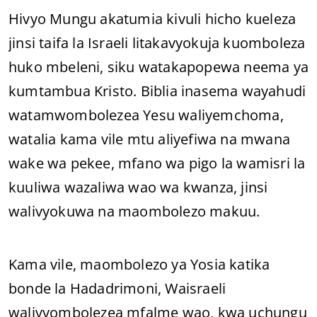
Hivyo Mungu akatumia kivuli hicho kueleza
jinsi taifa la Israeli litakavyokuja kuomboleza
huko mbeleni, siku watakapopewa neema ya
kumtambua Kristo. Biblia inasema wayahudi
watamwombolezea Yesu waliyemchoma,
watalia kama vile mtu aliyefiwa na mwana
wake wa pekee, mfano wa pigo la wamisri la
kuuliwa wazaliwa wao wa kwanza, jinsi
walivyokuwa na maombolezo makuu.
Kama vile, maombolezo ya Yosia katika
bonde la Hadadrimoni, Waisraeli
walivyombolezea mfalme wao, kwa uchungu