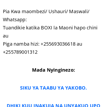
Pia Kwa maombezi/ Ushauri/ Maswali/
Whatsapp:
Tuandikie katika BOXI la Maoni hapo chini
au
Piga namba hizi: +255693036618 au
+255789001312
Mada Nyinginezo:
SIKU YA TAABU YA YAKOBO.
DHIKI KUU INAKUJA NA UNYAKUO UPO