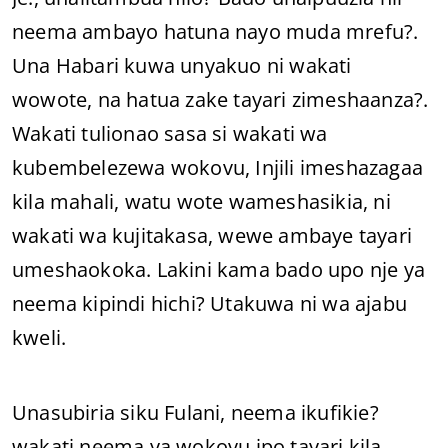
neema ambayo hatuna nayo muda mrefu?.
Una Habari kuwa unyakuo ni wakati
wowote, na hatua zake tayari zimeshaanza?.
Wakati tulionao sasa si wakati wa
kubembelezewa wokovu, Injili imeshazagaa
kila mahali, watu wote wameshasikia, ni
wakati wa kujitakasa, wewe ambaye tayari
umeshaokoka. Lakini kama bado upo nje ya
neema kipindi hichi? Utakuwa ni wa ajabu
kweli.
Unasubiria siku Fulani, neema ikufikie?
wakati neema ya wokovu ipo tayari kila