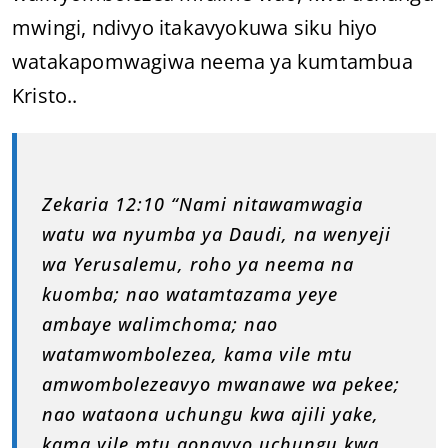
mwingi, ndivyo itakavyokuwa siku hiyo
watakapomwagiwa neema ya kumtambua
Kristo..
Zekaria 12:10 “Nami nitawamwagia
watu wa nyumba ya Daudi, na wenyeji
wa Yerusalemu, roho ya neema na
kuomba; nao watamtazama yeye
ambaye walimchoma; nao
watamwombolezea, kama vile mtu
amwombolezeavyo mwanawe wa pekee;
nao wataona uchungu kwa ajili yake,
kama vile mtu aonavyo uchungu kwa