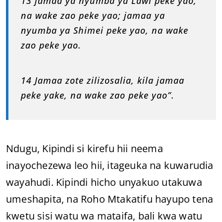
13 jamaa ya nyumba ya Lawi peke yao,
na wake zao peke yao; jamaa ya
nyumba ya Shimei peke yao, na wake
zao peke yao.
14 Jamaa zote zilizosalia, kila jamaa
peke yake, na wake zao peke yao”.
Ndugu, Kipindi si kirefu hii neema
inayochezewa leo hii, itageuka na kuwarudia
wayahudi. Kipindi hicho unyakuo utakuwa
umeshapita, na Roho Mtakatifu hayupo tena
kwetu sisi watu wa mataifa, bali kwa watu