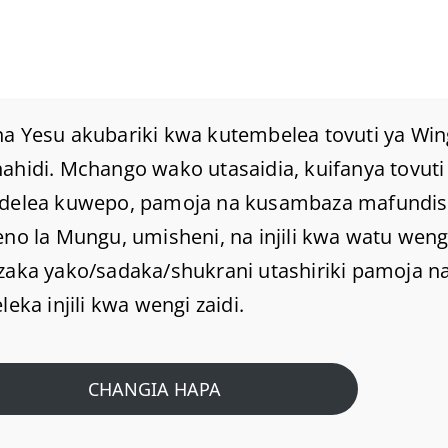
a Yesu akubariki kwa kutembelea tovuti ya Win
hidi. Mchango wako utasaidia, kuifanya tovuti 
delea kuwepo, pamoja na kusambaza mafundi
Maana Ya Watu Wangu
no la Mungu, umisheni, na injili kwa watu weng
Wanaangamizwa Kwa
zaka yako/sadaka/shukrani utashiriki pamoja na
leka injili kwa wengi zaidi.
Kukosa Maarifa.
CHANGIA HAPA
Home
/
Home
/
Maana ya watu wangu wanaangamizwa kwa kukosa
maarifa.