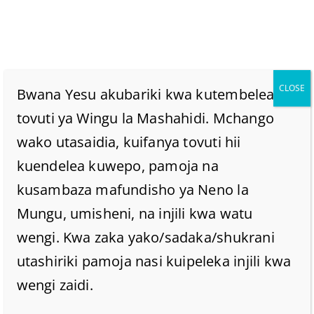
CLOSE
Bwana Yesu akubariki kwa kutembelea
tovuti ya Wingu la Mashahidi. Mchango
wako utasaidia, kuifanya tovuti hii
Ni Kwanini Yesu
kuendelea kuwepo, pamoja na
Alisema “Na Wakisikia
kusambaza mafundisho ya Neno la
Mungu, umisheni, na injili kwa watu
Wasikie, Wasielewe
wengi. Kwa zaka yako/sadaka/shukrani
utashiriki pamoja nasi kuipeleka injili kwa
Wasije Wakaongoka?”
wengi zaidi.