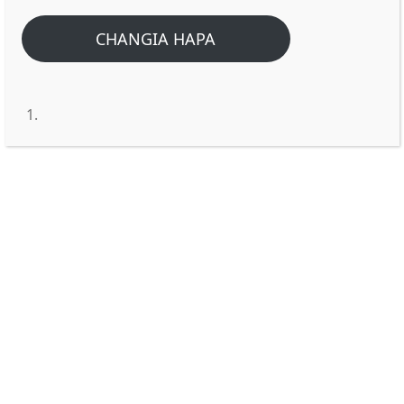
Home
/
Home
/
Ni kwanini Yesu alisema “Na wakisikia wasikie,
CHANGIA HAPA
wasielewe Wasije wakaongoka?”