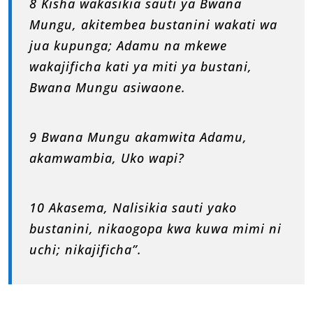
8 Kisha wakasikia sauti ya Bwana
Mungu, akitembea bustanini wakati wa
jua kupunga; Adamu na mkewe
wakajificha kati ya miti ya bustani,
Bwana Mungu asiwaone.
9 Bwana Mungu akamwita Adamu,
akamwambia, Uko wapi?
10 Akasema, Nalisikia sauti yako
bustanini, nikaogopa kwa kuwa mimi ni
uchi; nikajificha”.