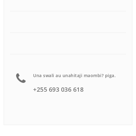
Una swali au unahitaji maombi? piga.
+255 693 036 618