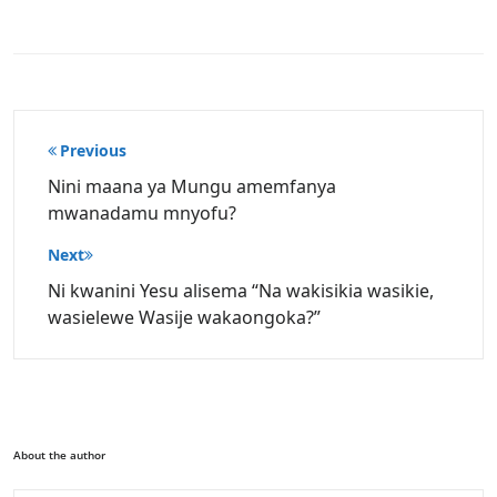
Post
Previous
navigation
Nini maana ya Mungu amemfanya
mwanadamu mnyofu?
Next
Ni kwanini Yesu alisema “Na wakisikia wasikie,
wasielewe Wasije wakaongoka?”
About the author