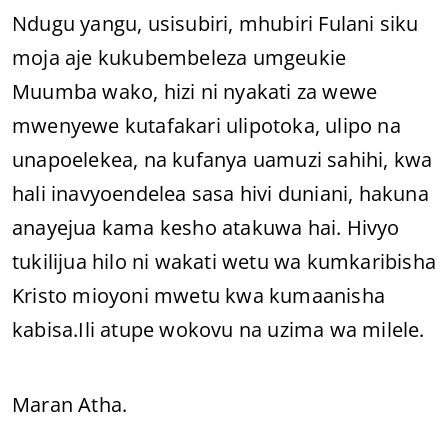
Ndugu yangu, usisubiri, mhubiri Fulani siku
moja aje kukubembeleza umgeukie
Muumba wako, hizi ni nyakati za wewe
mwenyewe kutafakari ulipotoka, ulipo na
unapoelekea, na kufanya uamuzi sahihi, kwa
hali inavyoendelea sasa hivi duniani, hakuna
anayejua kama kesho atakuwa hai. Hivyo
tukilijua hilo ni wakati wetu wa kumkaribisha
Kristo mioyoni mwetu kwa kumaanisha
kabisa.Ili atupe wokovu na uzima wa milele.
Maran Atha.