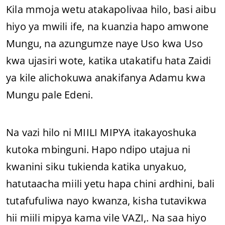
Kila mmoja wetu atakapolivaa hilo, basi aibu
hiyo ya mwili ife, na kuanzia hapo amwone
Mungu, na azungumze naye Uso kwa Uso
kwa ujasiri wote, katika utakatifu hata Zaidi
ya kile alichokuwa anakifanya Adamu kwa
Mungu pale Edeni.
Na vazi hilo ni MIILI MIPYA itakayoshuka
kutoka mbinguni. Hapo ndipo utajua ni
kwanini siku tukienda katika unyakuo,
hatutaacha miili yetu hapa chini ardhini, bali
tutafufuliwa nayo kwanza, kisha tutavikwa
hii miili mipya kama vile VAZI,. Na saa hiyo