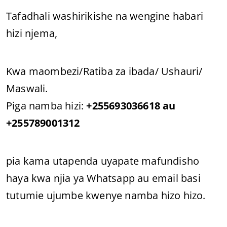
Tafadhali washirikishe na wengine habari
hizi njema,
Kwa maombezi/Ratiba za ibada/ Ushauri/
Maswali.
Piga namba hizi:
+255693036618 au
+255789001312
pia kama utapenda uyapate mafundisho
haya kwa njia ya Whatsapp au email basi
tutumie ujumbe kwenye namba hizo hizo.