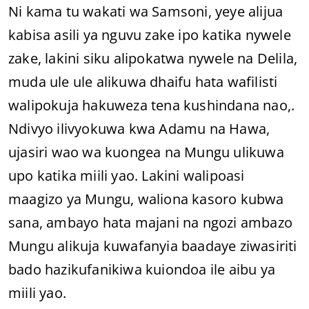
Ni kama tu wakati wa Samsoni, yeye alijua
kabisa asili ya nguvu zake ipo katika nywele
zake, lakini siku alipokatwa nywele na Delila,
muda ule ule alikuwa dhaifu hata wafilisti
walipokuja hakuweza tena kushindana nao,.
Ndivyo ilivyokuwa kwa Adamu na Hawa,
ujasiri wao wa kuongea na Mungu ulikuwa
upo katika miili yao. Lakini walipoasi
maagizo ya Mungu, waliona kasoro kubwa
sana, ambayo hata majani na ngozi ambazo
Mungu alikuja kuwafanyia baadaye ziwasiriti
bado hazikufanikiwa kuiondoa ile aibu ya
miili yao.