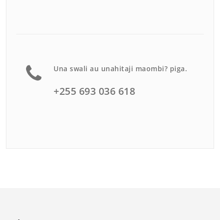
Una swali au unahitaji maombi? piga.
+255 693 036 618