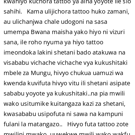
kwahiyo kuchora tattoo ya aina yoyote ile sio
sahihi. Kama ulijichora tattoo huko zamani,
au ulichanjwa chale udogoni na sasa
umempa Bwana maisha yako hiyo ni vizuri
sana, ile roho nyuma ya hiyo tattoo
imeondoka lakini shetani bado atakuwa na
visababu vichache vichache vya kukushitaki
mbele za Mungu, hivyo chukua uamuzi wa
kwenda kuvifuta hivyo vitu ili shetani asipate
sababu yoyote ya kukushitaki..na pia mwili
wako usitumike kuitangaza kazi za shetani,
kwasababu usipofuta ni sawa na kampuni
fulani la matangazo.. Hivyo futa tattoo zote
mwilini mwako, uuwekwe mwili wako wakfu