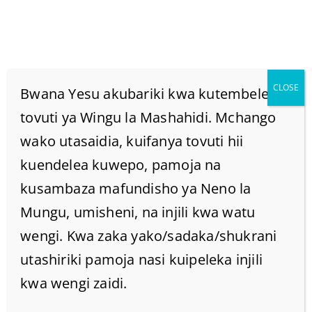
CLOSE
Bwana Yesu akubariki kwa kutembelea
tovuti ya Wingu la Mashahidi. Mchango
wako utasaidia, kuifanya tovuti hii
Fahamu Maana Ya
kuendelea kuwepo, pamoja na
Mithali 1:20 Hekima
kusambaza mafundisho ya Neno la
Mungu, umisheni, na injili kwa watu
Hupaza Sauti Yake
wengi. Kwa zaka yako/sadaka/shukrani
utashiriki pamoja nasi kuipeleka injili
Katika Njia Kuu,
kwa wengi zaidi.