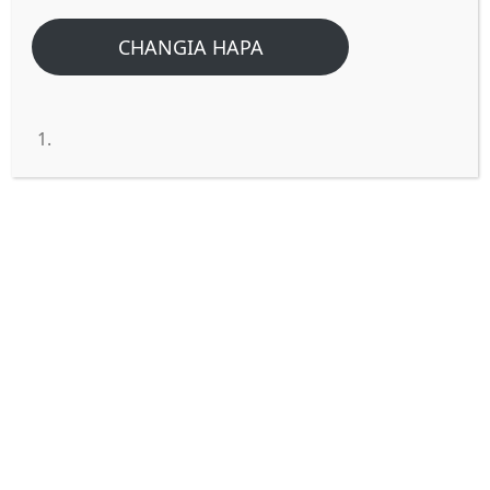
Home
/
Home
/
Fahamu maana ya Mithali 1:20 Hekima hupaza sauti
CHANGIA HAPA
yake katika njia kuu,
Fahamu maana ya Mithali 1:20
Hekima hupaza sauti yake
katika njia kuu,
Mithali 1:20 Hekima hupaza sauti yake
katika njia kuu, Hutoa sauti yake
katika viwanja; 21 Hulia penye
mikutano mikubwa ya watu, Mahali pa