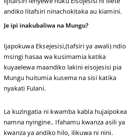
lijitafsiri lenyewe huku Eisojesisi ni lilete
andiko litafsiri ninachokitaka au kiamini.
Je ipi inakubaliwa na Mungu?
Ijapokuwa Eksejesisi,(tafsiri ya awali) ndio
msingi hasaa wa kusimamia katika
kuyaelewa maandiko lakini eisojesisi pia
Mungu huitumia kusema na sisi katika
nyakati Fulani.
La kuzingatia ni kwamba kabla hujaipokea
namna nyingine.. Ifahamu kwanza asili ya
kwanza ya andiko hilo, ilikuwa ni nini.