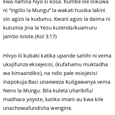
kwa namna hiyo si kosa. Kumbe lile lilikuwa
ni “ingilio la Mungu” la wakati husika lakini
sio agizo la kudumu. Kwani agizo la daima ni
kutumia jina la Yesu kutenda/kuamuru
jambo lolote.(Kol 3:17)
Hivyo ili kubaki katika upande sahihi ni vema
ukajifunza eksejesisi, (kufahamu muktadha
wa kimaandiko), na ndio pale esiojesisi
inapokuja Basi unaeweza Kuligawanya vema
Neno la Mungu. Bila kuleta uharibifu/
madhara yoyote, katika imani au kwa kile
unachowafundisha wengine.