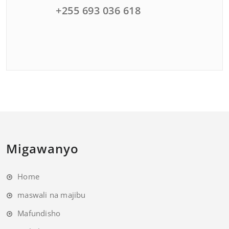
+255 693 036 618
Migawanyo
Home
maswali na majibu
Mafundisho