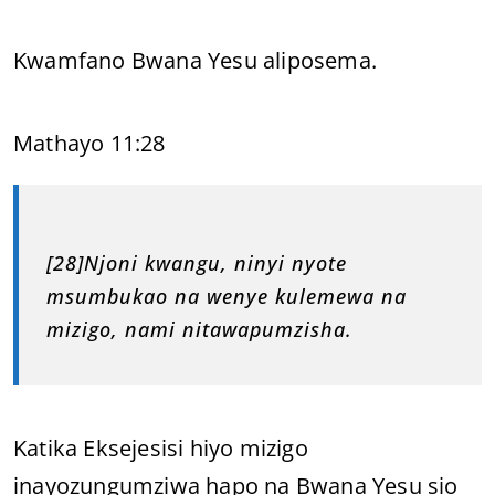
Kwamfano Bwana Yesu aliposema.
Mathayo 11:28
[28]Njoni kwangu, ninyi nyote
msumbukao na wenye kulemewa na
mizigo, nami nitawapumzisha.
Katika Eksejesisi hiyo mizigo
inayozungumziwa hapo na Bwana Yesu sio