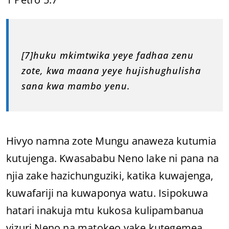
[7]huku mkimtwika yeye fadhaa zenu
zote, kwa maana yeye hujishughulisha
sana kwa mambo yenu.
Hivyo namna zote Mungu anaweza kutumia
kutujenga. Kwasababu Neno lake ni pana na
njia zake hazichunguziki, katika kuwajenga,
kuwafariji na kuwaponya watu. Isipokuwa
hatari inakuja mtu kukosa kulipambanua
vizuri Neno na matokeo yake kutegemea