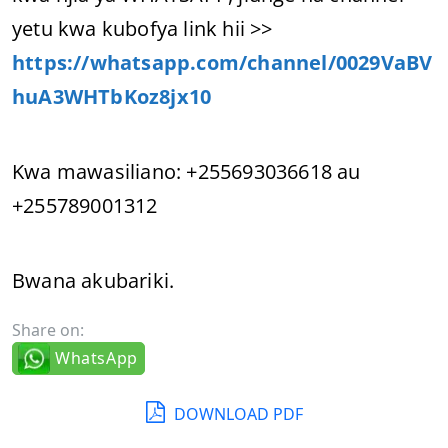
yetu kwa kubofya link hii >>
https://whatsapp.com/channel/0029VaBV
huA3WHTbKoz8jx10
Kwa mawasiliano: +255693036618 au
+255789001312
Bwana akubariki.
Share on:
WhatsApp
DOWNLOAD PDF