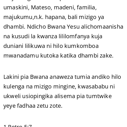
umaskini, Mateso, madeni, familia,
majukumu,n.k. hapana, bali mizigo ya
dhambi. Ndicho Bwana Yesu alichomaanisha
na kusudi la kwanza lililomfanya kuja
duniani lilikuwa ni hilo kumkomboa
mwanadamu kutoka katika dhambi zake.
Lakini pia Bwana anaweza tumia andiko hilo
kulenga na mizigo mingine, kwasababu ni
ukweli usiopingika alisema pia tumtwike
yeye fadhaa zetu zote.
1 Petro 5:7