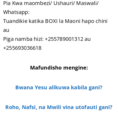
Pia Kwa maombezi/ Ushauri/ Maswali/
Whatsapp:
Tuandikie katika BOXI la Maoni hapo chini
au
Piga namba hizi: +255789001312 au
+255693036618
Mafundisho mengine:
Bwana Yesu alikuwa kabila gani?
Roho, Nafsi, na Mwili vina utofauti gani?