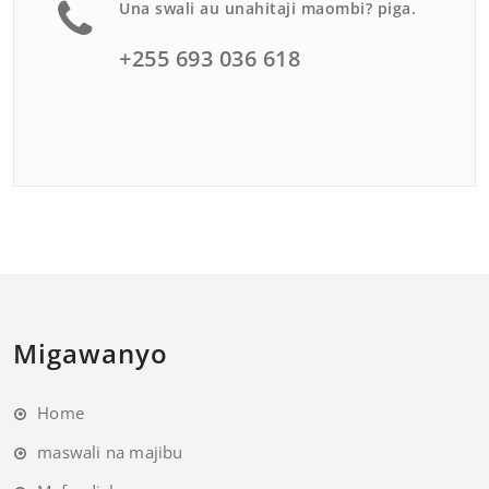
Una swali au unahitaji maombi? piga.
+255 693 036 618
Migawanyo
Home
maswali na majibu