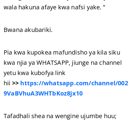
wala hakuna afaye kwa nafsi yake. ”
Bwana akubariki.
Pia kwa kupokea mafundisho ya kila siku
kwa njia ya WHATSAPP, jiunge na channel
yetu kwa kubofya link
hii
>>
https://whatsapp.com/channel/002
9VaBVhuA3WHTbKoz8jx10
Tafadhali shea na wengine ujumbe huu;