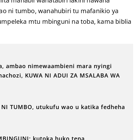
jiita manabii wanatabiri lakini hawana
o ni tumbo, wanahubiri tu mafanikio ya
mpeleka mtu mbinguni na toba, kama biblia
da, ambao nimewaambieni mara nyingi
 machozi, KUWA NI ADUI ZA MSALABA WA
NI TUMBO, utukufu wao u katika fedheha
BINGUNI; kutoka huko tena