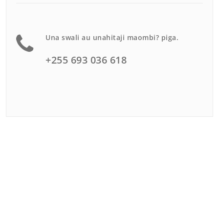
Una swali au unahitaji maombi? piga.
+255 693 036 618