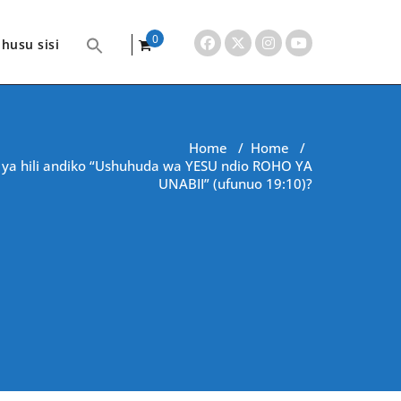
0
husu sisi
items
Home
/
Home
/
ya hili andiko “Ushuhuda wa YESU ndio ROHO YA
UNABII” (ufunuo 19:10)?