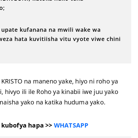
o;
, upate kufanana na mwili wake wa
za hata kuvitiisha vitu vyote viwe chini
 KRISTO na maneno yake, hiyo ni roho ya
 hivyo ili ile Roho ya kinabii iwe juu yako
aisha yako na katika huduma yako.
a kubofya hapa >>
WHATSAPP