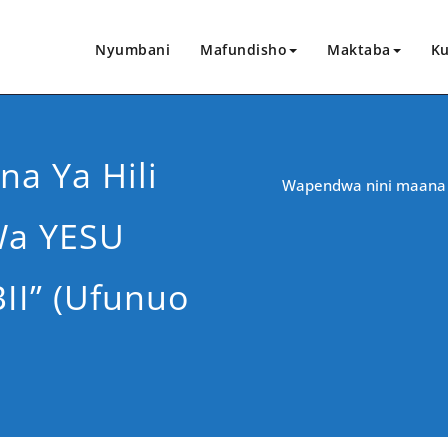
Nyumbani
Mafundisho
Maktaba
Ku
a Ya Hili
Wapendwa nini maana 
Wa YESU
I” (ufunuo
CHANGIA HAPA