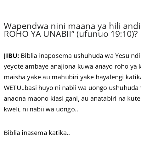
Wapendwa nini maana ya hili and
ROHO YA UNABII” (ufunuo 19:10)?
JIBU:
Biblia inaposema ushuhuda wa Yesu nd
yeyote ambaye anajiona kuwa anayo roho ya ki
maisha yake au mahubiri yake hayalengi ka
WETU..basi huyo ni nabii wa uongo ushuhuda
anaona maono kiasi gani, au anatabiri na kute
kweli, ni nabii wa uongo..
Biblia inasema katika..