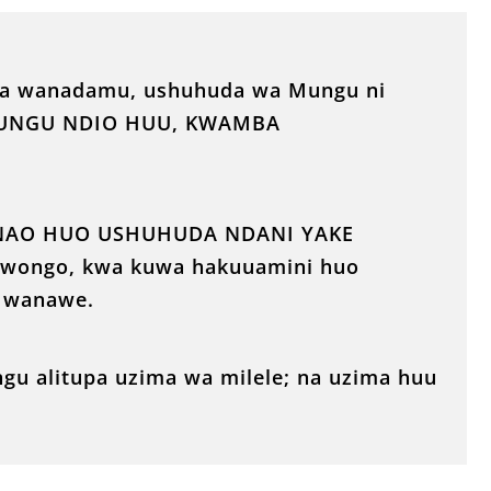
wa wanadamu, ushuhuda wa Mungu ni
MUNGU NDIO HUU, KWAMBA
ANAO HUO USHUHUDA NDANI YAKE
wongo, kwa kuwa hakuuamini huo
Mwanawe.
u alitupa uzima wa milele; na uzima huu