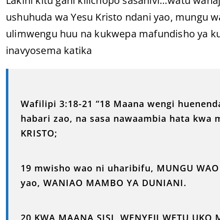
Lakini kitu gani kilichopo sasahivi…watu wana
ushuhuda wa Yesu Kristo ndani yao, mungu wa
ulimwengu huu na kukwepa mafundisho ya ku
inavyosema katika
Wafilipi 3:18-21 “18 Maana wengi huenen
habari zao, na sasa nawaambia hata kwa
KRISTO;
19 mwisho wao ni uharibifu, MUNGU WAO 
yao, WANIAO MAMBO YA DUNIANI.
20 KWA MAANA SISI, WENYEJI WETU UKO M