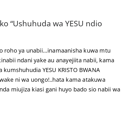
iko “Ushuhuda wa YESU ndio
io roho ya unabii…inamaanisha kuwa mtu
nabii ndani yake au anayejiita nabii, kama
tika kumshuhudia YESU KRISTO BWANA
 wake ni wa uongo!..hata kama atakuwa
nda miujiza kiasi gani huyo bado sio nabii wa