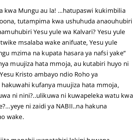
ka kwa Mungu au la! …hatupaswi kukimbilia
yoona, tutampima kwa ushuhuda anaouhubiri
namuhubiri Yesu yule wa Kalvari? Yesu yule
jitwike msalaba wake anifuate, Yesu yule
ngu mzima na kupata hasara ya nafsi yake”
ya muujiza hata mmoja, au kutabiri huyo ni
Yesu Kristo ambayo ndio Roho ya
 hakuwahi kufanya muujiza hata mmoja,
uwa ni nini?..ulikuwa ni kuwapeleka watu kwa
e?…yeye ni zaidi ya NABII..na hakuna
no wake.