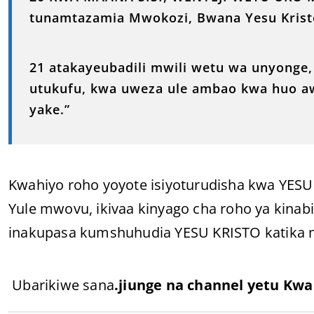
tunamtazamia Mwokozi, Bwana Yesu Krist
21 atakayeubadili mwili wetu wa unyonge
utukufu, kwa uweza ule ambao kwa huo awe
yake.”
Kwahiyo roho yoyote isiyoturudisha kwa YESU
Yule mwovu, ikivaa kinyago cha roho ya kinabii,
inakupasa kumshuhudia YESU KRISTO katika m
Ubarikiwe sana
.jiunge na channel yetu Kw