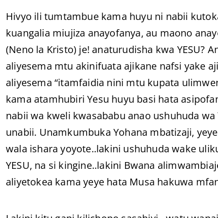
Hivyo ili tumtambue kama huyu ni nabii kuto
kuangalia miujiza anayofanya, au maono ana
(Neno la Kristo) je! anaturudisha kwa YESU? A
aliyesema mtu akinifuata ajikane nafsi yake a
aliyesema “itamfaidia nini mtu kupata ulimwe
kama atamhubiri Yesu huyu basi hata asipofan
nabii wa kweli kwasababu anao ushuhuda wa 
unabii. Unamkumbuka Yohana mbatizaji, yeye
wala ishara yoyote..lakini ushuhuda wake ulik
YESU, na si kingine..lakini Bwana alimwambiaj
aliyetokea kama yeye hata Musa hakuwa mfa