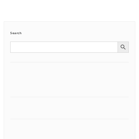
Search
Search Button
Search
for: