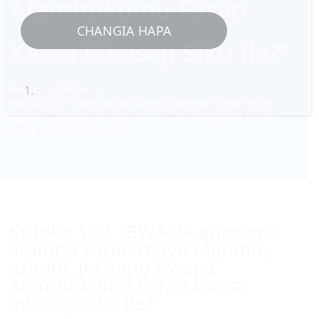
Atamhukumu Farao
CHANGIA HAPA
Kama Mkosaji Siku Ile?”
Home
/
Home
/
Kutoka 10:1 “BWANA anasema atampa Farao moyo
Mgumu, asimtii, je! hapo Bwana Atamhukumu Farao
kama mkosaji siku ile?”
Kutoka 10:1 “BWANA anasema
atampa Farao moyo Mgumu,
asimtii, je! hapo Bwana
Atamhukumu Farao kama
mkosaji siku ile?”