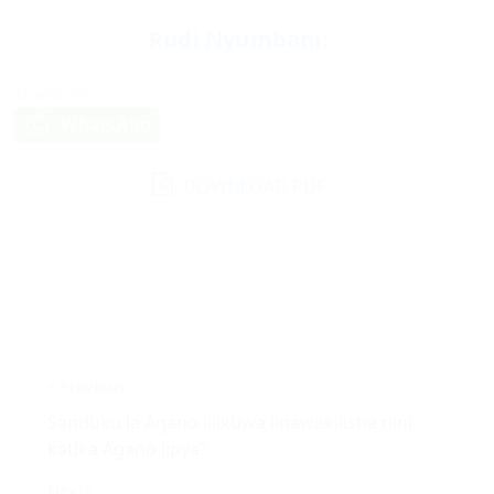
Rudi Nyumbani:
Share on:
WhatsApp
DOWNLOAD PDF
Post
Previous
navigation
Sanduku la Agano lilikuwa linawakilisha nini
katika Agano jipya?
Next