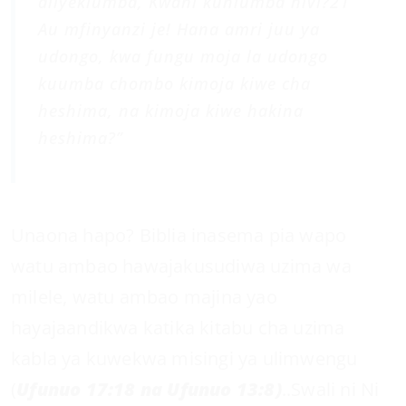
aliyekiumba, Kwani kuniumba hivi?21
Au mfinyanzi je! Hana amri juu ya
udongo, kwa fungu moja la udongo
kuumba chombo kimoja kiwe cha
heshima, na kimoja kiwe hakina
heshima?”
Unaona hapo? Biblia inasema pia wapo
watu ambao hawajakusudiwa uzima wa
milele, watu ambao majina yao
hayajaandikwa katika kitabu cha uzima
kabla ya kuwekwa misingi ya ulimwengu
(
Ufunuo 17:18 na Ufunuo 13:8)
..Swali ni Ni