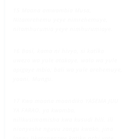
15
Maana amwambia Musa,
Nitamrehemu yeye nimrehemuye,
nitamhurumia yeye nimhurumiaye.
16 Basi, kama ni hivyo, si katika
uwezo wa yule atakaye, wala wa yule
apigaye mbio; bali wa yule arehemuye,
yaani, Mungu.
17 Kwa maana maandiko YASEMA JUU
YA FARAO, ya kwamba,
nilikusimamisha kwa kusudi hili, ili
nionyeshe nguvu zangu kwako, jina
langu likatangazwe katika nchi yote.