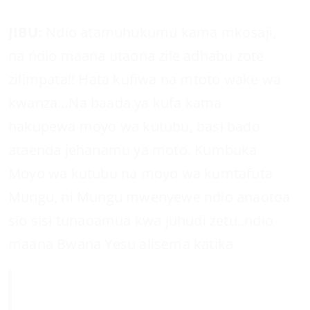
JIBU:
Ndio atamuhukumu kama mkosaji,
na ndio maana utaona zile adhabu zote
zilimpata!! Hata kufiwa na mtoto wake wa
kwanza…Na baada ya kufa kama
hakupewa moyo wa kutubu, basi bado
ataenda jehanamu ya moto. Kumbuka
Moyo wa kutubu na moyo wa kumtafuta
Mungu, ni Mungu mwenyewe ndio anaotoa
sio sisi tunaoamua kwa juhudi zetu..ndio
maana Bwana Yesu alisema katika