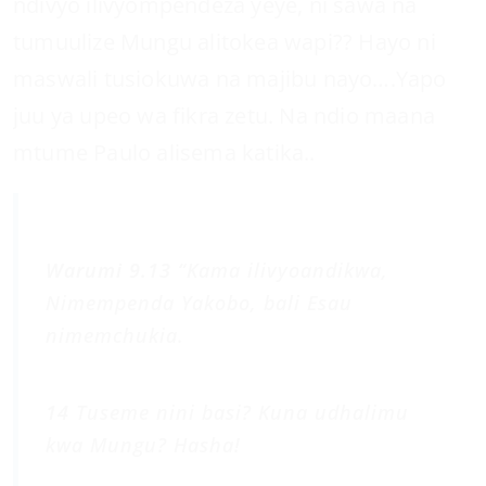
ndivyo ilivyompendeza yeye, ni sawa na
tumuulize Mungu alitokea wapi?? Hayo ni
maswali tusiokuwa na majibu nayo….Yapo
juu ya upeo wa fikra zetu. Na ndio maana
mtume Paulo alisema katika..
Warumi 9.13
“Kama ilivyoandikwa,
Nimempenda Yakobo, bali Esau
nimemchukia.
14
Tuseme nini basi? Kuna udhalimu
kwa Mungu? Hasha!