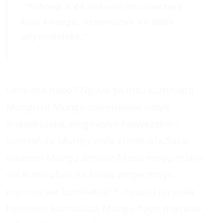
“
Yohana 6:44
Hakuna mtu awezaye
kuja kwangu, asipovutwa na Baba
aliyenipeleka;”
Umeona hapo? Nguvu ya mtu kumfuata
Mungu ni Mungu mwenyewe ndiye
anayekujalia..vinginevyo haiwezekani
kumtafuta Mungu wala kumfuata.Sasa
Kwanini Mungu amjalie Musa moyo mlaini
wa kumkubali na Farao ampe moyo
mgumu wa kumkataa??..hatujui na wala
hatuwezi kumuuliza Mungu hayo maswali,