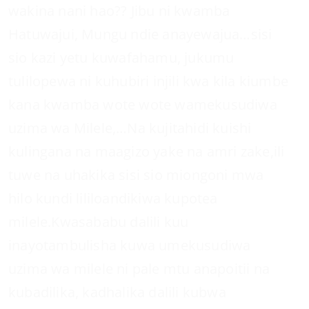
wakina nani hao?? Jibu ni kwamba
Hatuwajui, Mungu ndie anayewajua…sisi
sio kazi yetu kuwafahamu, jukumu
tulilopewa ni kuhubiri injili kwa kila kiumbe
kana kwamba wote wote wamekusudiwa
uzima wa Milele,…Na kujitahidi kuishi
kulingana na maagizo yake na amri zake,ili
tuwe na uhakika sisi sio miongoni mwa
hilo kundi lililoandikiwa kupotea
milele.Kwasababu dalili kuu
inayotambulisha kuwa umekusudiwa
uzima wa milele ni pale mtu anapoitii na
kubadilika, kadhalika dalili kubwa