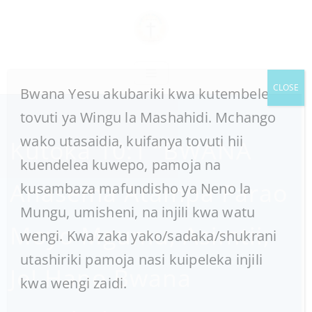
CLOSE
Bwana Yesu akubariki kwa kutembelea
tovuti ya Wingu la Mashahidi. Mchango
wako utasaidia, kuifanya tovuti hii
Kutoka 10:1 “BWANA
kuendelea kuwepo, pamoja na
Anasema Atampa Farao
kusambaza mafundisho ya Neno la
Mungu, umisheni, na injili kwa watu
Moyo Mgumu, Asimtii,
wengi. Kwa zaka yako/sadaka/shukrani
utashiriki pamoja nasi kuipeleka injili
Je! Hapo Bwana
kwa wengi zaidi.