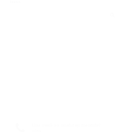
Search
Search Button
Search
for:
Una swali au unahitaji maombi?
piga.