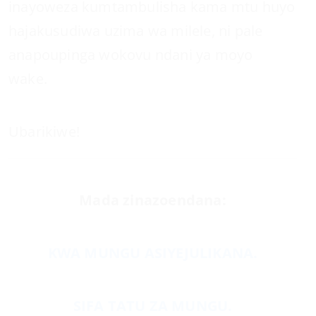
inayoweza kumtambulisha kama mtu huyo
hajakusudiwa uzima wa milele, ni pale
anapoupinga wokovu ndani ya moyo
wake.
Ubarikiwe!
Mada zinazoendana:
KWA MUNGU ASIYEJULIKANA.
SIFA TATU ZA MUNGU.