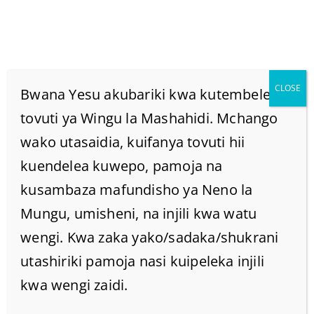
CLOSE
Bwana Yesu akubariki kwa kutembelea
tovuti ya Wingu la Mashahidi. Mchango
wako utasaidia, kuifanya tovuti hii
Filipo Ni Nani Na Je!
kuendelea kuwepo, pamoja na
Kuna Filipo Wangapi
kusambaza mafundisho ya Neno la
Mungu, umisheni, na injili kwa watu
Katika Biblia?
wengi. Kwa zaka yako/sadaka/shukrani
utashiriki pamoja nasi kuipeleka injili
Home
/
Home
/
kwa wengi zaidi.
Filipo ni nani na je! Kuna Filipo wangapi katika biblia?