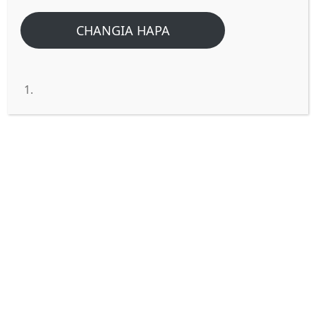
CHANGIA HAPA
Filipo ni nani na je! Kuna Filipo
wangapi katika biblia?