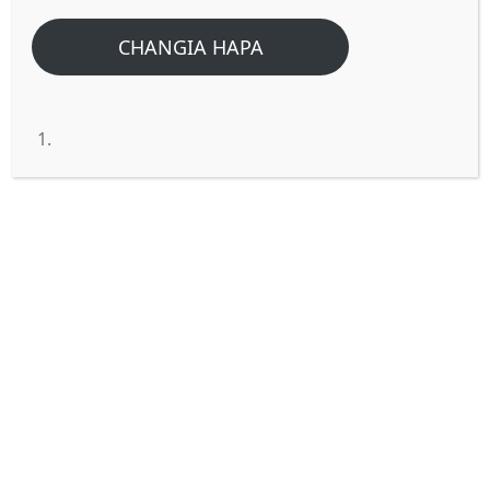
CHANGIA HAPA
BWANA, SISI TUNATAKA
KUMWONA YESU.