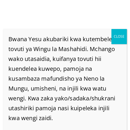
CLOSE
Bwana Yesu akubariki kwa kutembelea
tovuti ya Wingu la Mashahidi. Mchango
wako utasaidia, kuifanya tovuti hii
BWANA, SISI TUNATAKA
kuendelea kuwepo, pamoja na
KUMWONA YESU.
kusambaza mafundisho ya Neno la
Mungu, umisheni, na injili kwa watu
Home
/
Home
/
wengi. Kwa zaka yako/sadaka/shukrani
BWANA, SISI TUNATAKA KUMWONA YESU.
utashiriki pamoja nasi kuipeleka injili
kwa wengi zaidi.