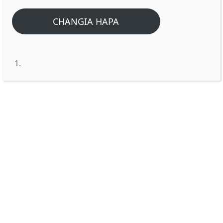
Home
/
Home
/
Je ni kweli miaka yetu ya kuishi ni 80 tu (kulingana na
CHANGIA HAPA
Zaburi 90:10).