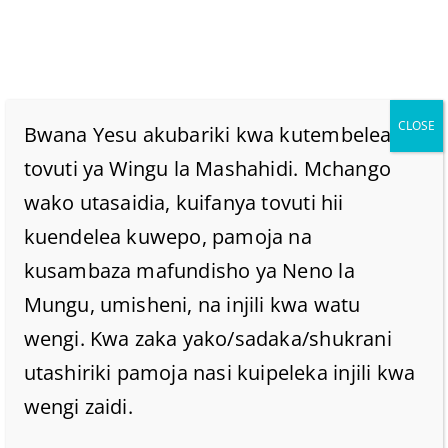
CLOSE
Bwana Yesu akubariki kwa kutembelea
tovuti ya Wingu la Mashahidi. Mchango
wako utasaidia, kuifanya tovuti hii
Je Ni Kweli Miaka Yetu
kuendelea kuwepo, pamoja na
Ya Kuishi Ni 80 Tu
kusambaza mafundisho ya Neno la
Mungu, umisheni, na injili kwa watu
(kulingana Na Zaburi
wengi. Kwa zaka yako/sadaka/shukrani
utashiriki pamoja nasi kuipeleka injili kwa
90:10).
wengi zaidi.