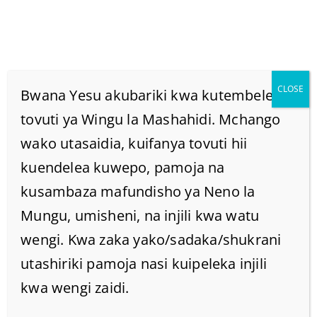
CLOSE
Bwana Yesu akubariki kwa kutembelea
tovuti ya Wingu la Mashahidi. Mchango
wako utasaidia, kuifanya tovuti hii
Ni Nani Aliyesema
kuendelea kuwepo, pamoja na
“Nitume Mimi”? Katika
kusambaza mafundisho ya Neno la
Mungu, umisheni, na injili kwa watu
(Isaya 6:8)
wengi. Kwa zaka yako/sadaka/shukrani
utashiriki pamoja nasi kuipeleka injili
Home
/
Home
/
kwa wengi zaidi.
Ni nani aliyesema “Nitume mimi”? katika (Isaya 6:8)