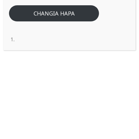
CHANGIA HAPA
Ni nani aliyesema “Nitume