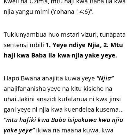
Kweli na Uzima, mtu haji kwa Baba ila kwa
njia yangu mimi (Yohana 14:6)”.
Tukiunyambua huo mstari vizuri, tunapata
sentensi mbili
1. Yeye ndiye Njia, 2. Mtu
haji kwa Baba ila kwa njia yake yeye.
Hapo Bwana anajiita kuwa yeye
“Njia”
anajifananisha yeye na kitu kisicho na
uhai..lakini anazidi kufafanua ni kwa jinsi
gani yeye ni njia kwa kuendelea kusema…
“mtu hafiki kwa Baba isipokuwa kwa njia
yake yeye”
ikiwa na maana kuwa, kwa