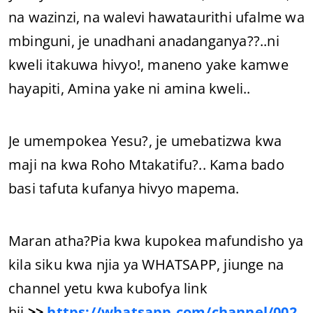
na wazinzi, na walevi hawataurithi ufalme wa
mbinguni, je unadhani anadanganya??..ni
kweli itakuwa hivyo!, maneno yake kamwe
hayapiti, Amina yake ni amina kweli..
Je umempokea Yesu?, je umebatizwa kwa
maji na kwa Roho Mtakatifu?.. Kama bado
basi tafuta kufanya hivyo mapema.
Maran atha?Pia kwa kupokea mafundisho ya
kila siku kwa njia ya WHATSAPP, jiunge na
channel yetu kwa kubofya link
hii
>>
https://whatsapp.com/channel/002