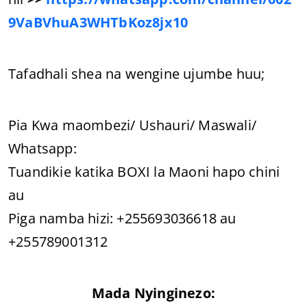
9VaBVhuA3WHTbKoz8jx10
Tafadhali shea na wengine ujumbe huu;
Pia Kwa maombezi/ Ushauri/ Maswali/
Whatsapp:
Tuandikie katika BOXI la Maoni hapo chini
au
Piga namba hizi: +255693036618 au
+255789001312
Mada Nyinginezo: