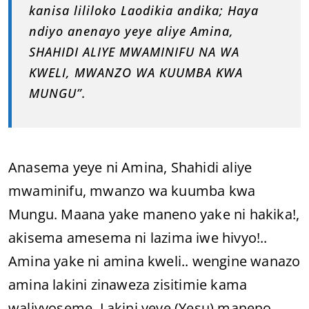
kanisa lililoko Laodikia andika; Haya
ndiyo anenayo yeye aliye Amina,
SHAHIDI ALIYE MWAMINIFU NA WA
KWELI, MWANZO WA KUUMBA KWA
MUNGU”.
Anasema yeye ni Amina, Shahidi aliye
mwaminifu, mwanzo wa kuumba kwa
Mungu. Maana yake maneno yake ni hakika!,
akisema amesema ni lazima iwe hivyo!..
Amina yake ni amina kweli.. wengine wanazo
amina lakini zinaweza zisitimie kama
walivyoseme. Lakini yeye (Yesu) maneno