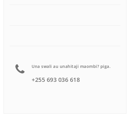
Una swali au unahitaji maombi? piga.
+255 693 036 618