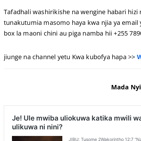
Tafadhali washirikishe na wengine habari hiz
tunakutumia masomo haya kwa njia ya email
box la maoni chini au piga namba hii +255 78
jiunge na channel yetu Kwa kubofya hapa >>
Mada Nyi