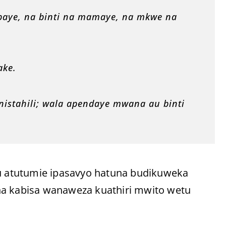
baye, na binti na mamaye, na mkwe na
ake.
istahili; wala apendaye mwana au binti
gu atutumie ipasavyo hatuna budikuweka
na kabisa wanaweza kuathiri mwito wetu