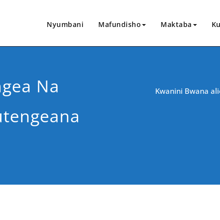
Nyumbani
Mafundisho
Maktaba
Ku
ngea Na
Kwanini Bwana al
utengeana