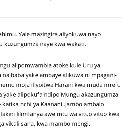
rahimu. Yale mazingira aliyokuwa nayo
gu kuzungumza naye kwa wakati.
ungu alipomwambia atoke kule Uru ya
ka na baba yake ambaye alikuwa ni mpagani-
hemu moja iliyoitwa Harani kwa muda mrefu
ba yake alipokufa ndipo Mungu akazungumza
katika nchi ya Kaanani..Jambo ambalo
 lakini lilimfanya awe mtu wa vituo vituo kwa
ga vikali sana, kwa mambo mengi.