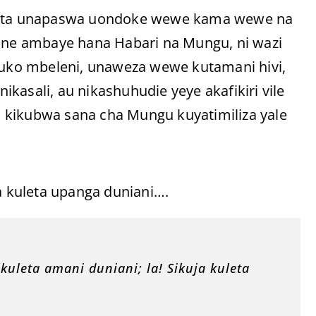
ikuita unapaswa uondoke wewe kama wewe na
ne ambaye hana Habari na Mungu, ni wazi
uko mbeleni, unaweza wewe kutamani hivi,
kasali, au nikashuhudie yeye akafikiri vile
 kikubwa sana cha Mungu kuyatimiliza yale
 kuleta upanga duniani….
uleta amani duniani; la! Sikuja kuleta