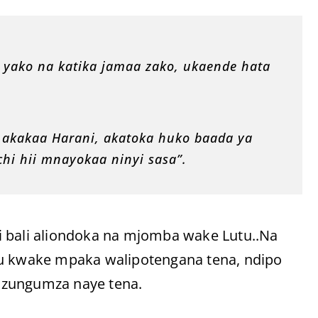
 yako na katika jamaa zako, ukaende hata
, akakaa Harani, akatoka huko baada ya
i hii mnayokaa ninyi sasa”.
i bali aliondoka na mjomba wake Lutu..Na
fu kwake mpaka walipotengana tena, ndipo
azungumza naye tena.