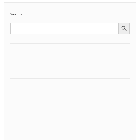
Search
Search Button
Search
for: