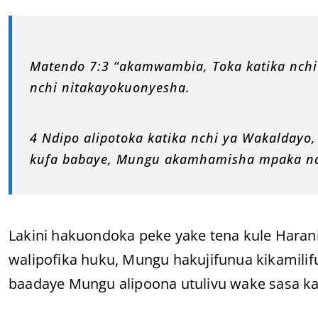
Matendo 7:3 “akamwambia, Toka katika nchi
nchi nitakayokuonyesha.
4 Ndipo alipotoka katika nchi ya Wakaldayo
kufa babaye, Mungu akamhamisha mpaka nch
Lakini hakuondoka peke yake tena kule Haran
walipofika huku, Mungu hakujifunua kikamili
baadaye Mungu alipoona utulivu wake sasa k