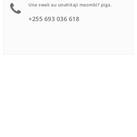
Una swali au unahitaji maombi? piga.
+255 693 036 618