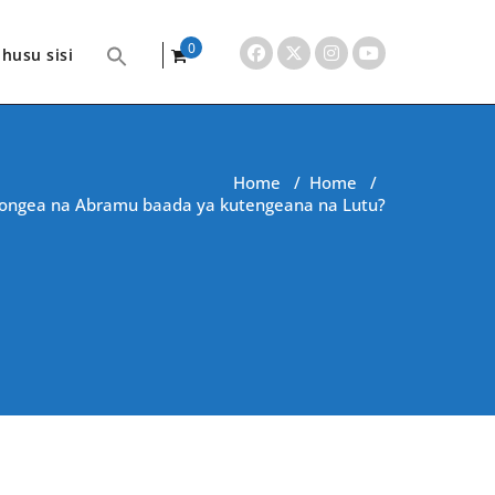
0
husu sisi
items
Home
/
Home
/
iongea na Abramu baada ya kutengeana na Lutu?