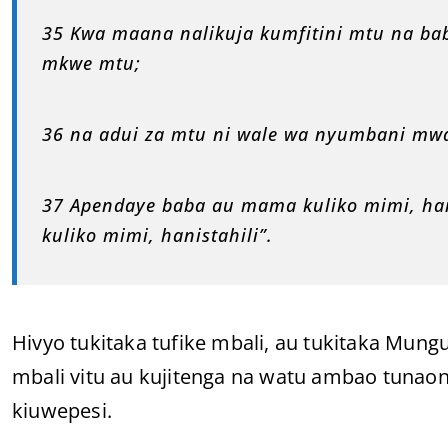
35 Kwa maana nalikuja kumfitini mtu na ba
mkwe mtu;
36 na adui za mtu ni wale wa nyumbani mw
37 Apendaye baba au mama kuliko mimi, han
kuliko mimi, hanistahili”.
Hivyo tukitaka tufike mbali, au tukitaka Mun
mbali vitu au kujitenga na watu ambao tunao
kiuwepesi.