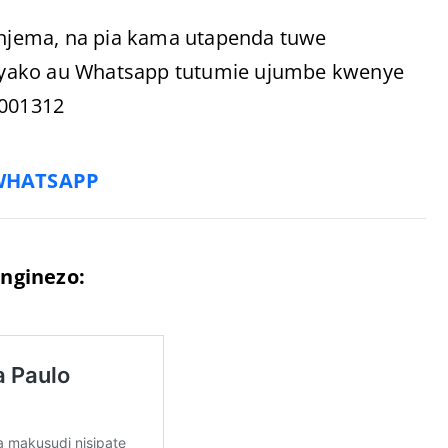
i njema, na pia kama utapenda tuwe
 yako au Whatsapp tutumie ujumbe kwenye
9001312
WHATSAPP
nginezo: