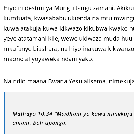
Hiyo ni desturi ya Mungu tangu zamani. Ak
kumfuata, kwasababu ukienda na mtu mwingi
kuwa atakuja kuwa kikwazo kikubwa kwako h
yeye atatamani kile, wewe ukiwaza muda huu ni
mkafanye biashara, na hiyo inakuwa kikwanzo
maono aliyoyaweka ndani yako.
Na ndio maana Bwana Yesu alisema, nimekuja
Mathayo 10:34 “Msidhani ya kuwa nimekuja k
amani, bali upanga.