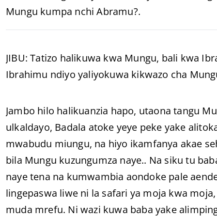
Mungu kumpa nchi Abramu?.
JIBU: Tatizo halikuwa kwa Mungu, bali kwa Ib
Ibrahimu ndiyo yaliyokuwa kikwazo cha Mun
Jambo hilo halikuanzia hapo, utaona tangu M
ulkaldayo, Badala atoke yeye peke yake alito
mwabudu miungu, na hiyo ikamfanya akae se
bila Mungu kuzungumza naye.. Na siku tu ba
naye tena na kumwambia aondoke pale aende 
lingepaswa liwe ni la safari ya moja kwa moja,
muda mrefu. Ni wazi kuwa baba yake alimpin