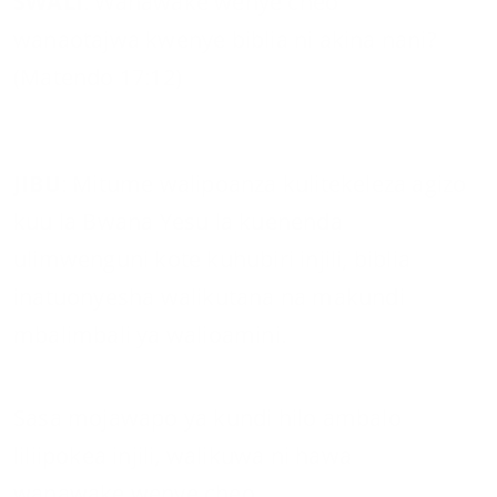
SWALI
: Wanawake wenye cheo
wanaotajwa kwenye biblia ni akina nani?
(Matendo 17:12)
JIBU
: Mitume walipoanza kulitekeleza agizo
kuu la Bwana Yesu la kuenenda
ulimwenguni kote kuhubiri injili, biblia
inatuonyesha walikutana na makundi
mbalimbali ya walioamini.
Sasa mojawapo ya kundi hilo ambalo
liliipokea injili, walikuwa ni hawa
wanawake wenye cheo.