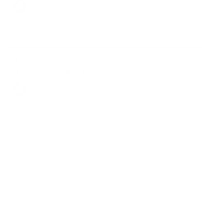
5 August 2026
0
TUMETOSHELEZWA KUWA WAHUDUMU WA AGANO JIPYA
By
Nuru ya Upendo
4 August 2026
0
PENDA KUHAKIKI MAMBO KABLA YA KUYAAMINI
By
Nuru ya Upendo
Leave a Reply