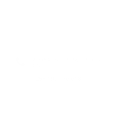
Una swali au unahitaji maombi?
piga.
+255 693 036 618