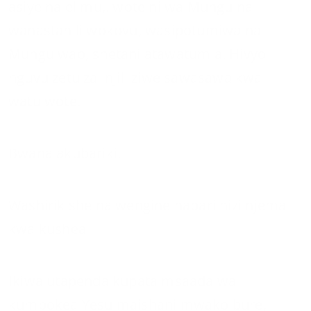
asiye na elimu,. wote ni wa Mungu na
wanastahili wokovu, wasipotumiwa na
Mungu wao, shetani atawatumia. Hivyo
nguvu zetu za injili ziwe sawasawa kwa
watu wote.
Bwana akubariki.
Washirikishe na wengine habari hizi njema
kwa kushea
Ikiwa utapenda kupata msaada wa
kumpokea Yesu maishani mwako bure,