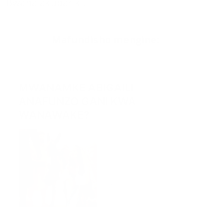
Bwana akubariki.
Mafundisho mengine: