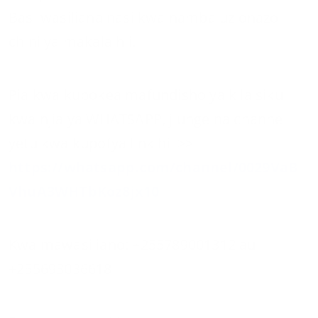
Basi wasiliana nasi kwa namba uzionazo
chini ya makala hii.
Pia kwa kupokea mafundisho ya kila siku
kwa njia ya WHATSAPP, jiunge na channel
yetu kwa kupofya link hii >>
https://whatsapp.com/channel/0029VaB
VhuA3WHTbKoz8jx10
Kwa mawasiliano: +255789001312 au
+255693036618