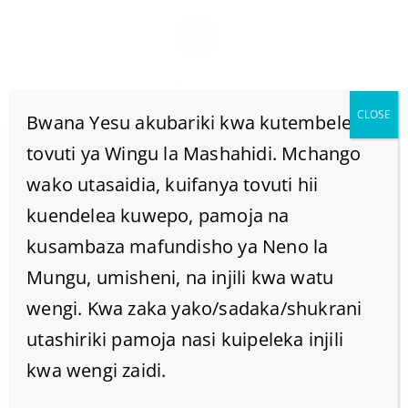
CLOSE
Bwana Yesu akubariki kwa kutembelea
tovuti ya Wingu la Mashahidi. Mchango
wako utasaidia, kuifanya tovuti hii
Wanawake Wenye Cheo
kuendelea kuwepo, pamoja na
Ni Akina Nani?
kusambaza mafundisho ya Neno la
Mungu, umisheni, na injili kwa watu
(Matendo 17:12)
wengi. Kwa zaka yako/sadaka/shukrani
utashiriki pamoja nasi kuipeleka injili
Home
/
Home
/
kwa wengi zaidi.
Wanawake wenye cheo ni akina nani? (Matendo 17:12)