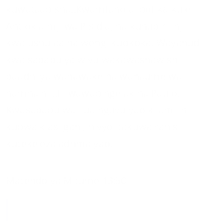
kuwataabisha..Kwamfano alipofika kule
Antiokia mji wa Pisidia, na kuhubiri injili
kwa ushujaa na wengi kuokoka. Wayahudi
kwa sababu ya wivu wakawashawishi
baadhi ya wanawake na wanaume wa
namna hii..Ili wawapinge akina Paulo.
Kwasababu walijua nguvu yao kijamii ni
kubwa kiasi gani, hivyo itakuwa rahisi
kutekeleza adhma yao.
Matendo ya Mitume 13:50