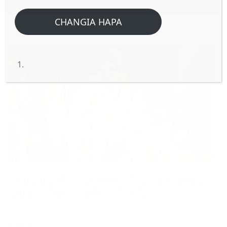
CHANGIA HAPA
Wanawake wenye cheo ni akina
nani? (Matendo 17:12)