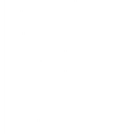
walipofika huko wakaingia katika
sinagogi la Wayahudi.
[11]Watu hawa walikuwa waungwana
kuliko wale wa Thesalonike, kwa kuwa
walilipokea lile neno kwa uelekevu wa
moyo, wakayachunguza maandiko kila
siku, waone kwamba mambo hayo
ndivyo yalivyo.
[12]Basi watu wengi miongoni mwao
wakaamini, na wanawake wa Kiyunani
wenye cheo, na wanaume si wachache.