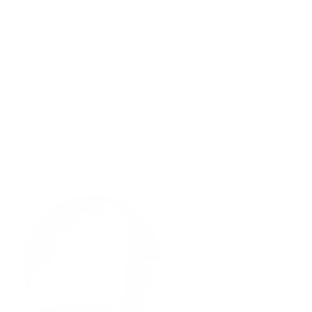
Post
Previous
navigation
Je ni sahihi kwa kiongozi wa imani kujihusisha
na siasa au kuwa mfanyabiashara?
Next
Tafsiri ya Mwanzo 2:6 Ukungu ukapanda
katika nchi, ukatia maji.
About the author
Nuru ya
Upendo
administrator