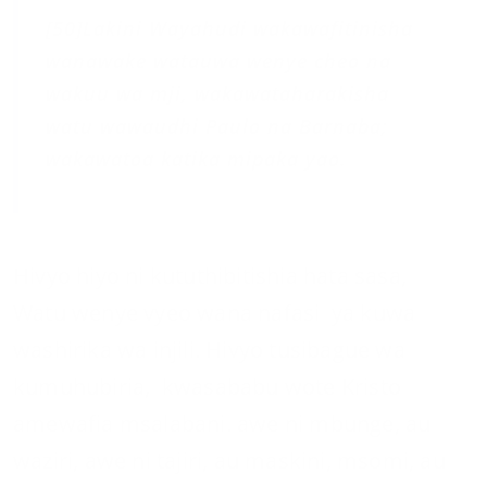
[50]Lakini Wayahudi wakawafitinisha
wanawake watauwa wenye cheo na
wakuu wa mji, wakawataharakisha
watu wawaudhi Paulo na Barnaba;
wakawatoa katika mipaka yao.
Hivyo hiyo ni kututhibitishia hata sasa,
Watu wenye vyeo wana nafasi ya kuwa
washirika wa injili. Hivyo tusibague wa
kumuhubiria, kwasababu wote Kristo
amewafia msalabani. awe ni mbunge, au
waziri, awe ni tajiri, au maskini, msomi, au