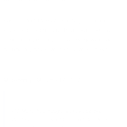
Kwamfano tunaweza kuona jambo hilo
katika ziara ya mtume Paulo kule Beroya..
alipofika kule alikutana wa wanawake wa
namna hii, na akawahubiria wakaipokea
injili.
Matendo ya Mitume 17:10-12
[10]Mara hao ndugu wakawapeleka
Paulo na Sila usiku hata Beroya. Nao