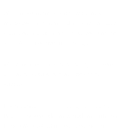
Wanawake wenye cheo ni wanawake
waliokuwa na sifa ya aidha nafasi za juu za
kiutalawa, au ushawishi mkubwa kwenye
jamii zao au wenye mali nyingi.
Wengi wao walipokutana na injili ya kweli
ya Bwana Yesu Kristo waliipokea na
kugeuka.
Lakini tunaona mahali pengine, mtume
Paulo alipokwenda, wayahudi walimfanyia
fitina kwa kuwatumia watu wa namna hii ili