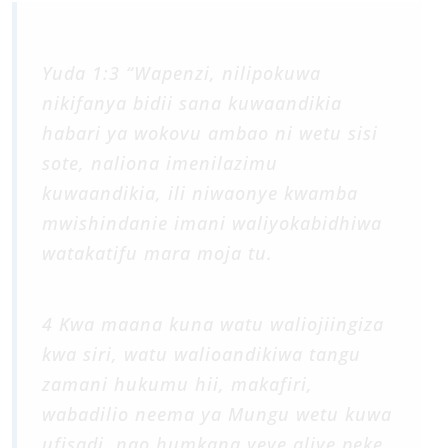
Yuda 1:3 “Wapenzi, nilipokuwa
nikifanya bidii sana kuwaandikia
habari ya wokovu ambao ni wetu sisi
sote, naliona imenilazimu
kuwaandikia, ili niwaonye kwamba
mwishindanie imani waliyokabidhiwa
watakatifu mara moja tu.
4 Kwa maana kuna watu waliojiingiza
kwa siri, watu walioandikiwa tangu
zamani hukumu hii, makafiri,
wabadilio neema ya Mungu wetu kuwa
ufisadi, nao humkana yeye aliye peke