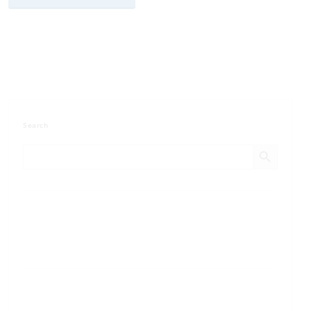
Search
Search Button
Search
for: