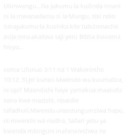
Ulimwengu…Na jukumu la kuilinda Imani
ni la mwanadamu si la Mungu, sisi ndio
tunajukumu la kushika kile tulichonacho
asije mtu akaitwa taji yetu Biblia inasema
hivyo…
soma Ufunuo 3:11 na 1 Wakorintho
10:12. 3).je! kunao Mwendo wa kuumaliza,
ni upi? Maandishi haya yamekua maarufu
sana kwa mazishi, nisaidie
tafadhali.Mwendo unaozungumziwa hapo,
ni mwendo wa riadha, Safari yetu ya
kwenda mbinguni inafananishwa na