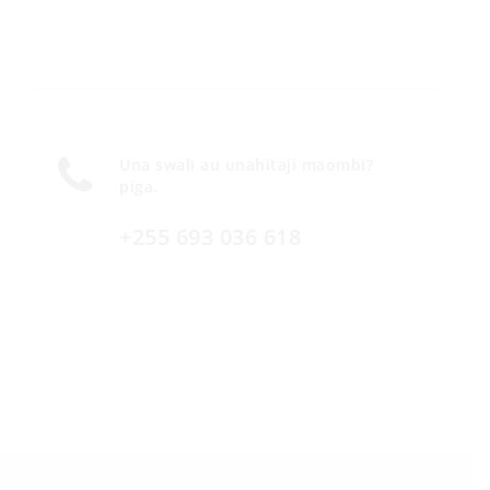
Una swali au unahitaji maombi?
piga.
+255 693 036 618