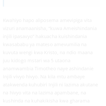
Kwahiyo hapo aliposema amevipiga vita
vizuri anamaanisha, “kuwa Ameishindania
injili ipasavyo” hakuacha kuishindania
kwasababu ya mateso amevumilia na
kuvuta wengi kwa Kristo, na ndio maana
juu kidogo mstari wa 5 utaona
anamwambia Timotheo naye ashindanie
Injili vivyo hivyo. Na kila mtu ambaye
atakwenda kuhubiri Injili ni lazima akutane
na hivyo vita na lazima apambane, na
kushinda na kuhakikisha kwa gharama