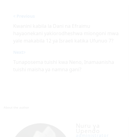
Post
Previous
navigation
Kwanini kabila la Dani na Efraimu
hayaonekani yakiorodheshwa miongoni mwa
yale makabila 12 ya Israeli katika Ufunuo 7?
Next
Tunaposema tuishi kwa Neno, Inamaanisha
tuishi maisha ya namna gani?
About the author
Nuru ya
Upendo
administrator