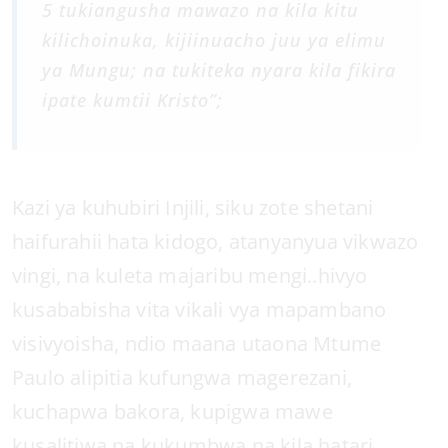
5 tukiangusha mawazo na kila kitu
kilichoinuka, kijiinuacho juu ya elimu
ya Mungu; na tukiteka nyara kila fikira
ipate kumtii Kristo”;
Kazi ya kuhubiri Injili, siku zote shetani
haifurahii hata kidogo, atanyanyua vikwazo
vingi, na kuleta majaribu mengi..hivyo
kusababisha vita vikali vya mapambano
visivyoisha, ndio maana utaona Mtume
Paulo alipitia kufungwa magerezani,
kuchapwa bakora, kupigwa mawe
kusalitiwa na kukumbwa na kila hatari