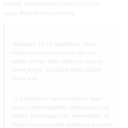
yoyote, anakwenda kuzivua roho za
watu..Bwana Yesu alisema
Mathayo 10:16 “Angalieni, mimi
nawatuma kama kondoo kati ya
mbwa-mwitu; basi iweni na busara
kama nyoka, na kuwa watu wapole
kama hua.
17 Jihadharini na wanadamu; kwa
maana watawapeleka mabarazani, na
katika masinagogi yao watawapiga;18
nanyi mtachukuliwa mbele ya maliwali