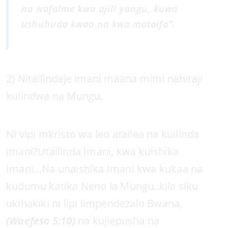
na wafalme kwa ajili yangu, kuwa
ushuhuda kwao na kwa mataifa”.
2) Nitailindaje imani maana mimi nahitaji
kulindwa na Mungu.
Ni vipi mkristo wa leo atailea na kuilinda
imani?Utailinda Imani, kwa kuishika
Imani…Na unaishika Imani kwa kukaa na
kudumu katika Neno la Mungu..kila siku
ukihakiki ni lipi limpendezalo Bwana,
(Waefeso 5:10)
na kujiepusha na