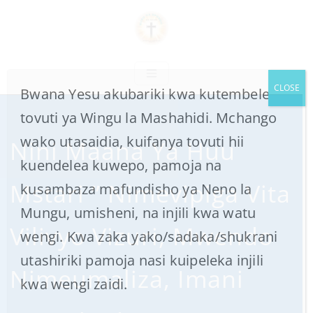
CLOSE
Bwana Yesu akubariki kwa kutembelea
tovuti ya Wingu la Mashahidi. Mchango
wako utasaidia, kuifanya tovuti hii
Nini Maana Ya Huu
kuendelea kuwepo, pamoja na
Mstari ” Nimevipiga Vita
kusambaza mafundisho ya Neno la
Mungu, umisheni, na injili kwa watu
Vilivyo Vizuri, Mwendo
wengi. Kwa zaka yako/sadaka/shukrani
utashiriki pamoja nasi kuipeleka injili
Nimeumaliza, Imani
kwa wengi zaidi.