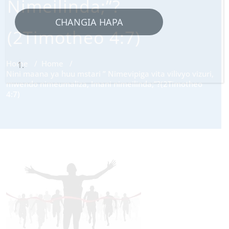
Nimeilinda;”?
CHANGIA HAPA
(2Timotheo 4:7)
Home
/
Home
/
Nini maana ya huu mstari ” Nimevipiga vita vilivyo vizuri,
mwendo nimeumaliza, Imani nimeilinda;”?(2Timotheo
4:7)