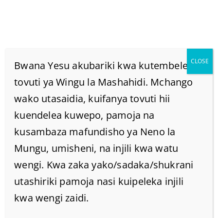
CLOSE
Bwana Yesu akubariki kwa kutembelea
tovuti ya Wingu la Mashahidi. Mchango
wako utasaidia, kuifanya tovuti hii
Yuaabisha Kichwa
kuendelea kuwepo, pamoja na
Chake! Je Ni Aibu Ya
kusambaza mafundisho ya Neno la
Mungu, umisheni, na injili kwa watu
Namna Gani?
wengi. Kwa zaka yako/sadaka/shukrani
utashiriki pamoja nasi kuipeleka injili
(1Wakorintho 11:5)
kwa wengi zaidi.