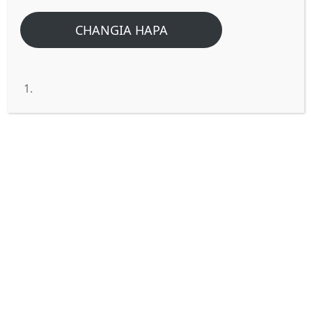
Home
/
Home
/
Yuaabisha kichwa chake! Je ni aibu ya namna gani?
CHANGIA HAPA
(1Wakorintho 11:5)