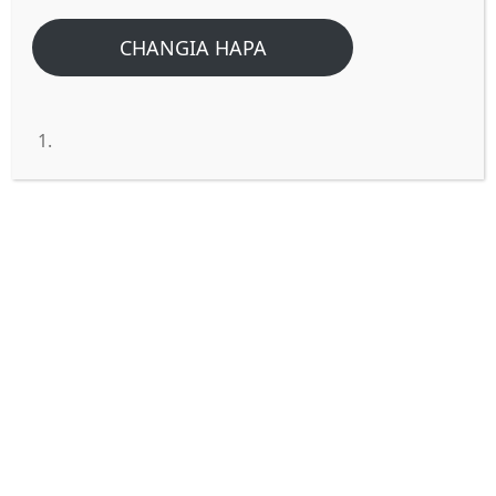
Home
/
Home
/
Je ni viatu gani Musa aliambiwa avivue? Vya mwilini au
CHANGIA HAPA
vya rohoni? (Kutoka 3:5).
Je ni viatu gani Musa aliambiwa
avivue? Vya mwilini au vya
rohoni? (Kutoka 3:5).