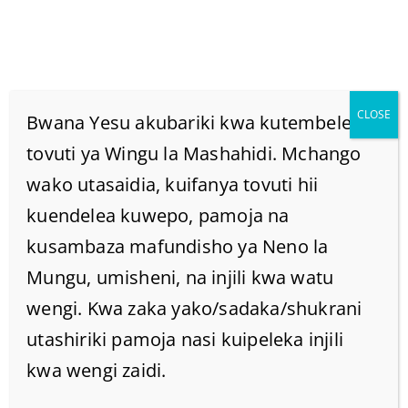
CLOSE
Bwana Yesu akubariki kwa kutembelea
tovuti ya Wingu la Mashahidi. Mchango
wako utasaidia, kuifanya tovuti hii
Je Ni Viatu Gani Musa
kuendelea kuwepo, pamoja na
Aliambiwa Avivue? Vya
kusambaza mafundisho ya Neno la
Mungu, umisheni, na injili kwa watu
Mwilini Au Vya Rohoni?
wengi. Kwa zaka yako/sadaka/shukrani
utashiriki pamoja nasi kuipeleka injili
(Kutoka 3:5).
kwa wengi zaidi.