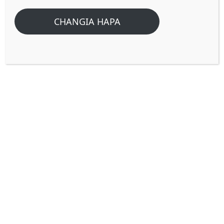
CHANGIA HAPA
Vipimo mbalimbali, na pishi
mbalimbali ni chukizo kwa
BWANA.