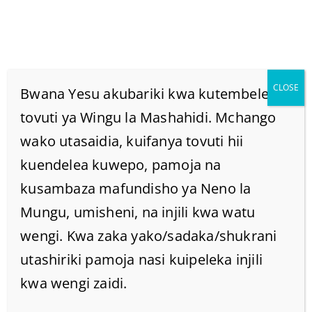
CLOSE
Bwana Yesu akubariki kwa kutembelea
tovuti ya Wingu la Mashahidi. Mchango
wako utasaidia, kuifanya tovuti hii
Vipimo Mbalimbali, Na
kuendelea kuwepo, pamoja na
Pishi Mbalimbali Ni
kusambaza mafundisho ya Neno la
Mungu, umisheni, na injili kwa watu
Chukizo Kwa BWANA.
wengi. Kwa zaka yako/sadaka/shukrani
utashiriki pamoja nasi kuipeleka injili
Home
/
Home
/
kwa wengi zaidi.
Vipimo mbalimbali, na pishi mbalimbali ni chukizo kwa
BWANA.