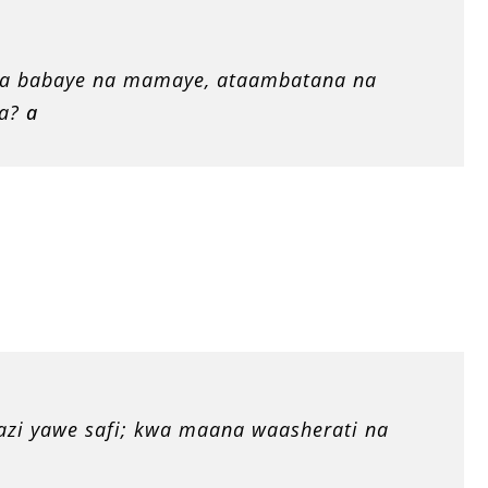
ha babaye na mamaye, ataambatana na
ja?
a
azi yawe safi; kwa maana waasherati na