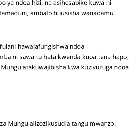
 ya ndoa hizi, na asihesabike kuwa ni
iutamaduni, ambalo huusisha wanadamu
fulani hawajafungishwa ndoa
wamba ni sawa tu hata kwenda kuoa tena hapo,
yo Mungu atakuwajibisha kwa kuzivuruga ndoa
fu za Mungu alizozikusudia tangu mwanzo.