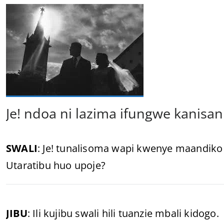
Je! ndoa ni lazima ifungwe kanisa
SWALI
: Je! tunalisoma wapi kwenye maandik
Utaratibu huo upoje?
JIBU
: Ili kujibu swali hili tuanzie mbali kidogo.