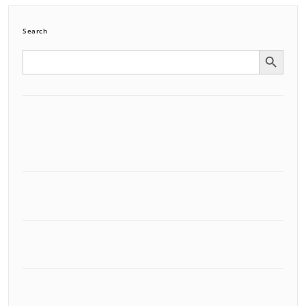
Search
Search Button
Search
for: