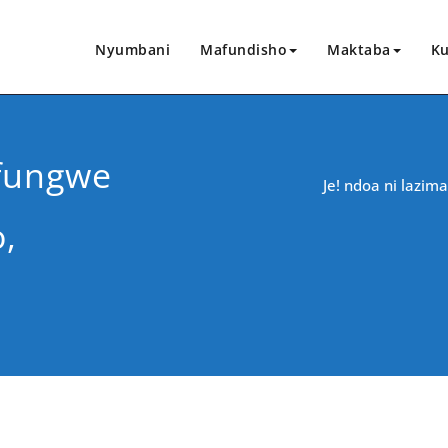
Nyumbani
Mafundisho
Maktaba
Ku
Ifungwe
Je! ndoa ni lazi
,
CHANGIA HAPA