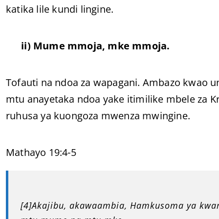
katika lile kundi lingine.
ii) Mume m
moja, mke mmoja.
Tofauti na ndoa za wapagani. Ambazo kwao un
mtu anayetaka ndoa yake itimilike mbele za
ruhusa ya kuongoza mwenza mwingine.
Mathayo 19:4-5
[4]Akajibu, akawaambia, Hamkusoma ya kw