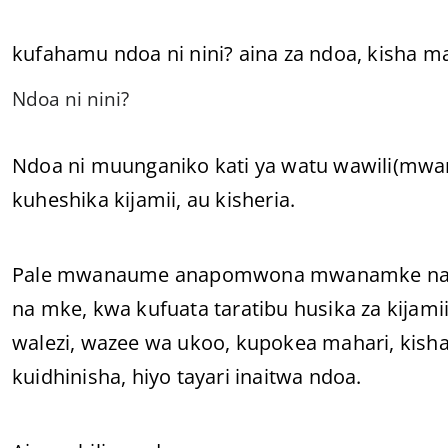
kufahamu ndoa ni nini? aina za ndoa, kisha ma
Ndoa ni nini?
Ndoa ni muunganiko kati ya watu wawili(m
kuheshika kijamii, au kisheria.
Pale mwanaume anapomwona mwanamke na k
na mke, kwa kufuata taratibu husika za kijam
walezi, wazee wa ukoo, kupokea mahari, kisha 
kuidhinisha, hiyo tayari inaitwa ndoa.