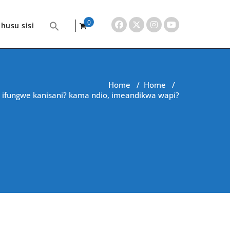
0
husu sisi
items
Home
/
Home
/
ma ifungwe kanisani? kama ndio, imeandikwa wapi?