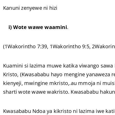
Kanuni zenyewe ni hizi
i) Wo
te wawe waamini
.
(1Wakorintho 7:39, 1Wakorintho 9:5, 2Wakorint
Kuamini si lazima muwe katika viwango sawa
Kristo, (Kwasababu hayo mengine yanaweza r
kienyeji, mwingine mkristo,.au mmoja ni muis
sharti wote wawe wakristo. Kwasababu hakuna 
Kwasababu Ndoa ya kikristo ni lazima iwe katik