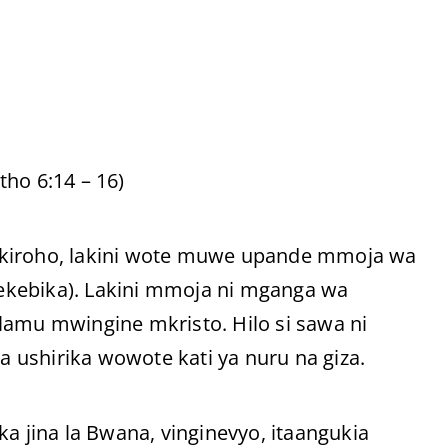
ho 6:14 – 16)
 kiroho, lakini wote muwe upande mmoja wa
ekebika). Lakini mmoja ni mganga wa
lamu mwingine mkristo. Hilo si sawa ni
ushirika wowote kati ya nuru na giza.
a jina la Bwana, vinginevyo, itaangukia