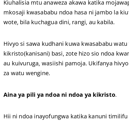
Kiuhalisia mtu anaweza akawa katika mojawapo
mkosaji kwasababu ndoa hasa ni jambo la k
wote, bila kuchagua dini, rangi, au kabila.
Hivyo si sawa kudhani kuwa kwasababu watu 
kikristo(kanisani) basi, zote hizo sio ndoa k
au kuivuruga, wasiishi pamoja. Ukifanya hiv
za watu wengine.
Aina ya pili ya ndoa ni ndoa ya kikristo
.
Hii ni ndoa inayofungwa katika kanuni timili