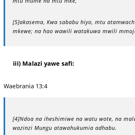
mtu mume na mtu mke,
[5]akasema, Kwa sababu hiyo, mtu atamwac
mkewe; na hao wawili watakuwa mwili mmo
iii) Malazi yawe safi:
Waebrania 13:4
[4]Ndoa na iheshimiwe na watu wote, na mal
wazinzi Mungu atawahukumia adhabu.