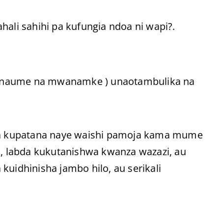
hali sahihi pa kufungia ndoa ni wapi?.
wanaume na mwanamke ) unaotambulika na
upatana naye waishi pamoja kama mume
ii, labda kukutanishwa kwanza wazazi, au
kuidhinisha jambo hilo, au serikali