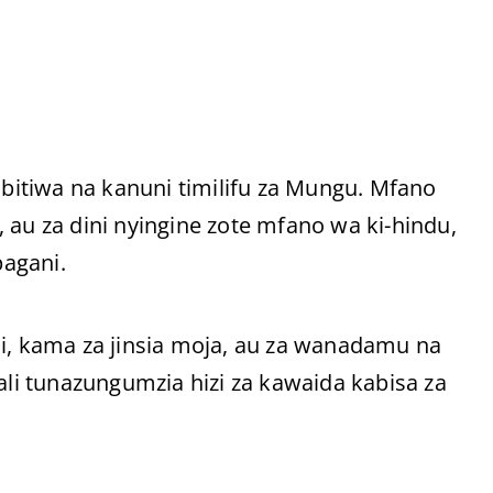
ibitiwa na kanuni timilifu za Mungu. Mfano
i, au za dini nyingine zote mfano wa ki-hindu,
pagani.
ni, kama za jinsia moja, au za wanadamu na
i tunazungumzia hizi za kawaida kabisa za