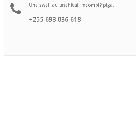
Una swali au unahitaji maombi? piga.
+255 693 036 618