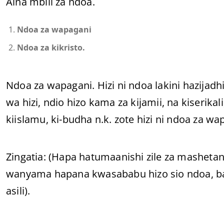
Aina mbili za ndoa.
Ndoa za wapagani
Ndoa za kikristo.
Ndoa za wapagani. Hizi ni ndoa lakini hazijadh
wa hizi, ndio hizo kama za kijamii, na kiserikal
kiislamu, ki-budha n.k. zote hizi ni ndoa za wa
Zingatia: (Hapa hatumaanishi zile za masheta
wanyama hapana kwasababu hizo sio ndoa, bal
asili).