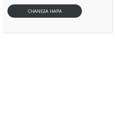
Tokana Na Mungu?
CHANGIA HAPA
Home
/
Home
/
Je! mtu kuhisi kitu fulani au kusikia sauti za watu wengine
walio mbali, kunaweza tokana na Mungu?
Je! mtu kuhisi kitu fulani au
kusikia sauti za watu wengine
walio mbali, kunaweza tokana
na Mungu?
Baba mmoja Ananisimulia akisema,
“Mimi
hapa huwa ninasikia watu wanaosema