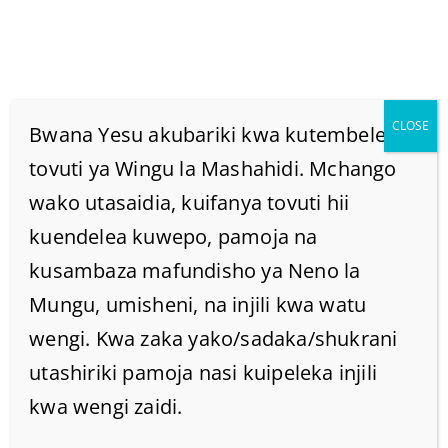
CLOSE
Bwana Yesu akubariki kwa kutembelea
tovuti ya Wingu la Mashahidi. Mchango
wako utasaidia, kuifanya tovuti hii
Je! Mtu Kuhisi Kitu
kuendelea kuwepo, pamoja na
Fulani Au Kusikia Sauti
kusambaza mafundisho ya Neno la
Mungu, umisheni, na injili kwa watu
Za Watu Wengine Walio
wengi. Kwa zaka yako/sadaka/shukrani
utashiriki pamoja nasi kuipeleka injili
Mbali, Kunaweza
kwa wengi zaidi.