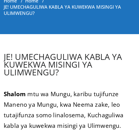
Home
/
Home
/
JE! UMECHAGULIWA KABLA YA KUWEKWA MISINGI YA
ULIMWENGU?
JE! UMECHAGULIWA KABLA YA
KUWEKWA MISINGI YA
ULIMWENGU?
Shalom
mtu wa Mungu, karibu tujifunze
Maneno ya Mungu, kwa Neema zake, leo
tutajifunza somo linalosema, Kuchaguliwa
kabla ya kuwekwa misingi ya Ulimwengu.