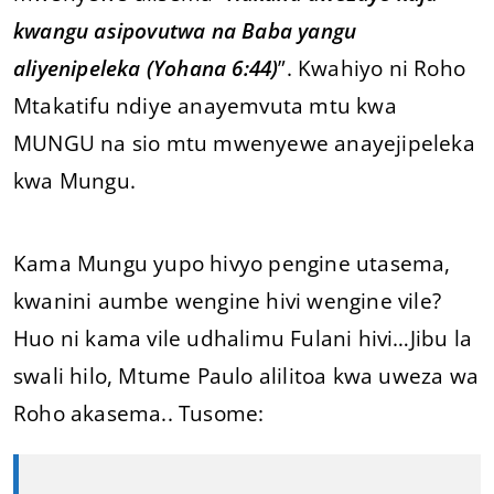
kwangu asipovutwa na Baba yangu
aliyenipeleka (Yohana 6:44)
”. Kwahiyo ni Roho
Mtakatifu ndiye anayemvuta mtu kwa
MUNGU na sio mtu mwenyewe anayejipeleka
kwa Mungu.
Kama Mungu yupo hivyo pengine utasema,
kwanini aumbe wengine hivi wengine vile?
Huo ni kama vile udhalimu Fulani hivi…Jibu la
swali hilo, Mtume Paulo alilitoa kwa uweza wa
Roho akasema.. Tusome: