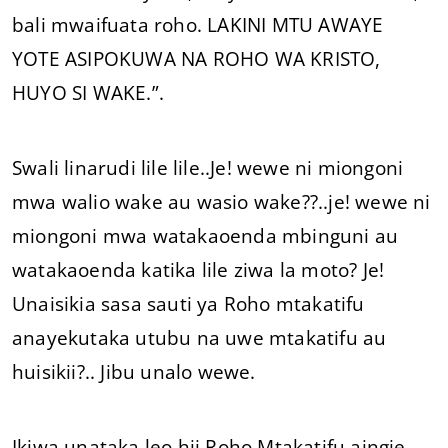
bali mwaifuata roho. LAKINI MTU AWAYE
YOTE ASIPOKUWA NA ROHO WA KRISTO,
HUYO SI WAKE.”.
Swali linarudi lile lile..Je! wewe ni miongoni
mwa walio wake au wasio wake??..je! wewe ni
miongoni mwa watakaoenda mbinguni au
watakaoenda katika lile ziwa la moto? Je!
Unaisikia sasa sauti ya Roho mtakatifu
anayekutaka utubu na uwe mtakatifu au
huisikii?.. Jibu unalo wewe.
Ikiwa unataka leo hii Roho Mtakatifu aingie