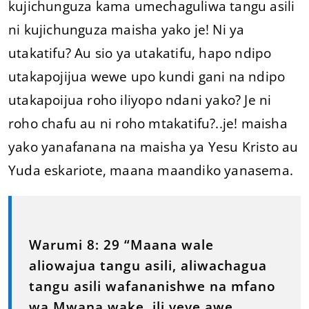
kujichunguza kama umechaguliwa tangu asili
ni kujichunguza maisha yako je! Ni ya
utakatifu? Au sio ya utakatifu, hapo ndipo
utakapojijua wewe upo kundi gani na ndipo
utakapoijua roho iliyopo ndani yako? Je ni
roho chafu au ni roho mtakatifu?..je! maisha
yako yanafanana na maisha ya Yesu Kristo au
Yuda eskariote, maana maandiko yanasema.
Warumi 8: 29 “Maana wale
aliowajua tangu asili, aliwachagua
tangu asili wafananishwe na mfano
wa Mwana wake, ili yeye awe