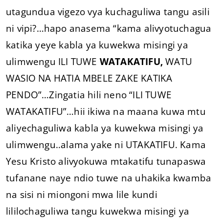
utagundua vigezo vya kuchaguliwa tangu asili
ni vipi?…hapo anasema “kama alivyotuchagua
katika yeye kabla ya kuwekwa misingi ya
ulimwengu ILI TUWE
WATAKATIFU,
WATU
WASIO NA HATIA MBELE ZAKE KATIKA
PENDO”…Zingatia hili neno “ILI TUWE
WATAKATIFU”…hii ikiwa na maana kuwa mtu
aliyechaguliwa kabla ya kuwekwa misingi ya
ulimwengu..alama yake ni UTAKATIFU. Kama
Yesu Kristo alivyokuwa mtakatifu tunapaswa
tufanane naye ndio tuwe na uhakika kwamba
na sisi ni miongoni mwa lile kundi
lililochaguliwa tangu kuwekwa misingi ya