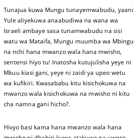
Tunajua kuwa Mungu tunayemwabudu, yaani
Yule aliyekuwa anaabudiwa na wana wa
Israeli ambaye sasa tunamwabudu na sisi
watu wa Mataifa, Mungu muumba wa Mbingu
na nchi hana mwanzo wala hana mwisho,
sentensi hiyo tu! Inatosha kutujulisha yeye ni
Mkuu kiasi gani, yeye ni zaidi ya upeo wetu
wa kufikiri. Kwasababu kitu kisichokuwa na
mwanzo wala kisichokuwa na mwisho ni kitu
cha namna gani hicho?.
Hivyo basi kama hana mwanzo wala hana
mwisho ni dhahiri kuwa atakuwa na uwezo