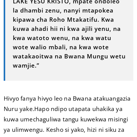
LAKE YESU KRISTO, mpate ondoleo
la dhambi zenu, nanyi mtapokea
kipawa cha Roho Mtakatifu. Kwa
kuwa ahadi hii ni kwa ajili yenu, na
kwa watoto wenu, na kwa watu
wote walio mbali, na kwa wote
watakaoitwa na Bwana Mungu wetu
wamjie.”
Hivyo fanya hivyo leo na Bwana atakuangazia
Nuru yake.Hapo ndipo utapata uhakika ya
kuwa umechaguliwa tangu kuwekwa misingi
ya ulimwengu. Kesho si yako, hizi ni siku za