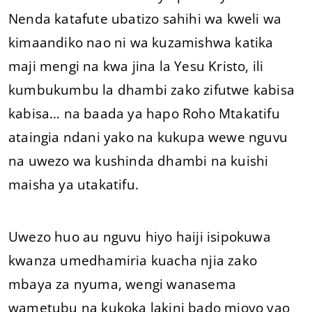
Nenda katafute ubatizo sahihi wa kweli wa
kimaandiko nao ni wa kuzamishwa katika
maji mengi na kwa jina la Yesu Kristo, ili
kumbukumbu la dhambi zako zifutwe kabisa
kabisa… na baada ya hapo Roho Mtakatifu
ataingia ndani yako na kukupa wewe nguvu
na uwezo wa kushinda dhambi na kuishi
maisha ya utakatifu.
Uwezo huo au nguvu hiyo haiji isipokuwa
kwanza umedhamiria kuacha njia zako
mbaya za nyuma, wengi wanasema
wametubu na kukoka lakini bado mioyo yao