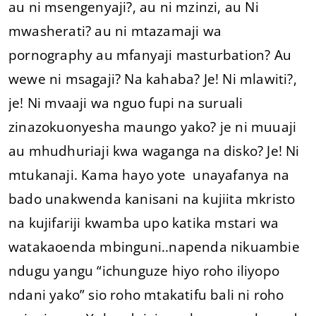
au ni msengenyaji?, au ni mzinzi, au Ni
mwasherati? au ni mtazamaji wa
pornography au mfanyaji masturbation? Au
wewe ni msagaji? Na kahaba? Je! Ni mlawiti?,
je! Ni mvaaji wa nguo fupi na suruali
zinazokuonyesha maungo yako? je ni muuaji
au mhudhuriaji kwa waganga na disko? Je! Ni
mtukanaji. Kama hayo yote unayafanya na
bado unakwenda kanisani na kujiita mkristo
na kujifariji kwamba upo katika mstari wa
watakaoenda mbinguni..napenda nikuambie
ndugu yangu “ichunguze hiyo roho iliyopo
ndani yako” sio roho mtakatifu bali ni roho