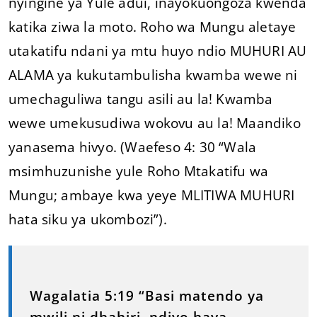
nyingine ya Yule adui, inayokuongoza kwenda
katika ziwa la moto. Roho wa Mungu aletaye
utakatifu ndani ya mtu huyo ndio MUHURI AU
ALAMA ya kukutambulisha kwamba wewe ni
umechaguliwa tangu asili au la! Kwamba
wewe umekusudiwa wokovu au la! Maandiko
yanasema hivyo. (Waefeso 4: 30 “Wala
msimhuzunishe yule Roho Mtakatifu wa
Mungu; ambaye kwa yeye MLITIWA MUHURI
hata siku ya ukombozi”).
Wagalatia 5:19 “Basi matendo ya
mwili ni dhahiri, ndiyo haya,