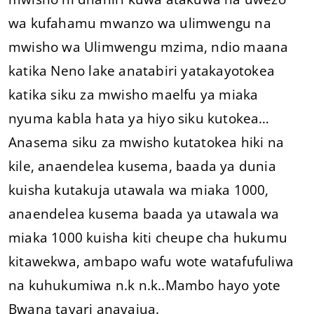
wa kufahamu mwanzo wa ulimwengu na
mwisho wa Ulimwengu mzima, ndio maana
katika Neno lake anatabiri yatakayotokea
katika siku za mwisho maelfu ya miaka
nyuma kabla hata ya hiyo siku kutokea…
Anasema siku za mwisho kutatokea hiki na
kile, anaendelea kusema, baada ya dunia
kuisha kutakuja utawala wa miaka 1000,
anaendelea kusema baada ya utawala wa
miaka 1000 kuisha kiti cheupe cha hukumu
kitawekwa, ambapo wafu wote watafufuliwa
na kuhukumiwa n.k n.k..Mambo hayo yote
Bwana tayari anayajua.