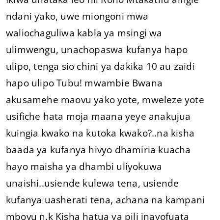
ndani yako, uwe miongoni mwa
waliochaguliwa kabla ya msingi wa
ulimwengu, unachopaswa kufanya hapo
ulipo, tenga sio chini ya dakika 10 au zaidi
hapo ulipo Tubu! mwambie Bwana
akusamehe maovu yako yote, mweleze yote
usifiche hata moja maana yeye anakujua
kuingia kwako na kutoka kwako?..na kisha
baada ya kufanya hivyo dhamiria kuacha
hayo maisha ya dhambi uliyokuwa
unaishi..usiende kulewa tena, usiende
kufanya uasherati tena, achana na kampani
mbovu n.k Kisha hatua ya pili inayofuata