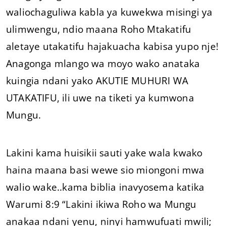
waliochaguliwa kabla ya kuwekwa misingi ya
ulimwengu, ndio maana Roho Mtakatifu
aletaye utakatifu hajakuacha kabisa yupo nje!
Anagonga mlango wa moyo wako anataka
kuingia ndani yako AKUTIE MUHURI WA
UTAKATIFU, ili uwe na tiketi ya kumwona
Mungu.
Lakini kama huisikii sauti yake wala kwako
haina maana basi wewe sio miongoni mwa
walio wake..kama biblia inavyosema katika
Warumi 8:9 “Lakini ikiwa Roho wa Mungu
anakaa ndani yenu, ninyi hamwufuati mwili;