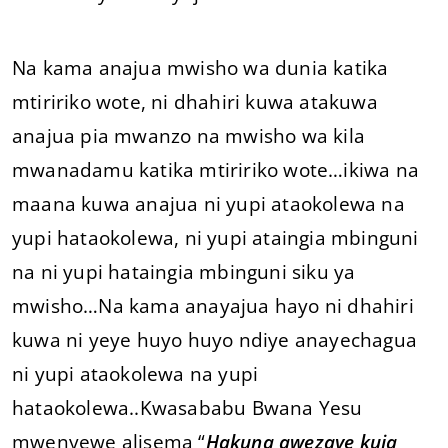
Na kama anajua mwisho wa dunia katika
mtiririko wote, ni dhahiri kuwa atakuwa
anajua pia mwanzo na mwisho wa kila
mwanadamu katika mtiririko wote…ikiwa na
maana kuwa anajua ni yupi ataokolewa na
yupi hataokolewa, ni yupi ataingia mbinguni
na ni yupi hataingia mbinguni siku ya
mwisho…Na kama anayajua hayo ni dhahiri
kuwa ni yeye huyo huyo ndiye anayechagua
ni yupi ataokolewa na yupi
hataokolewa..Kwasababu Bwana Yesu
mwenyewe alisema “
Hakuna awezaye kuja