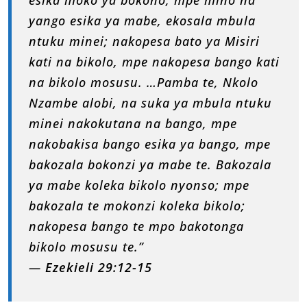
esika moko ya bokono, mpe mino na
yango esika ya mabe, ekosala mbula
ntuku minei; nakopesa bato ya Misiri
kati na bikolo, mpe nakopesa bango kati
na bikolo mosusu. …Pamba te, Nkolo
Nzambe alobi, na suka ya mbula ntuku
minei nakokutana na bango, mpe
nakobakisa bango esika ya bango, mpe
bakozala bokonzi ya mabe te. Bakozala
ya mabe koleka bikolo nyonso; mpe
bakozala te mokonzi koleka bikolo;
nakopesa bango te mpo bakotonga
bikolo mosusu te.”
—
Ezekieli 29:12-15