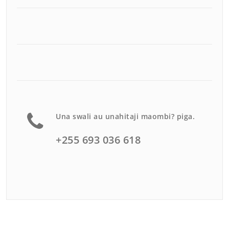
Una swali au unahitaji maombi? piga.
+255 693 036 618