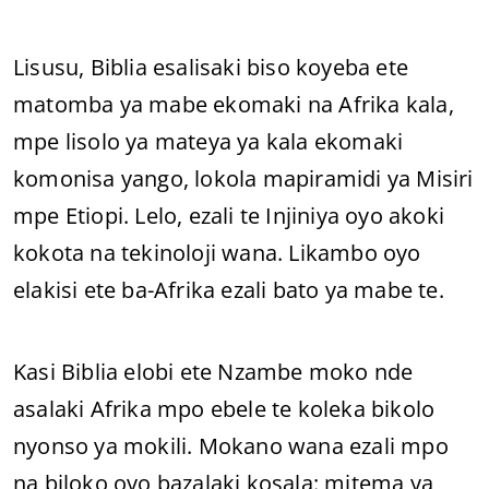
Lisusu, Biblia esalisaki biso koyeba ete
matomba ya mabe ekomaki na Afrika kala,
mpe lisolo ya mateya ya kala ekomaki
komonisa yango, lokola mapiramidi ya Misiri
mpe Etiopi. Lelo, ezali te Injiniya oyo akoki
kokota na tekinoloji wana. Likambo oyo
elakisi ete ba-Afrika ezali bato ya mabe te.
Kasi Biblia elobi ete Nzambe moko nde
asalaki Afrika mpo ebele te koleka bikolo
nyonso ya mokili. Mokano wana ezali mpo
na biloko oyo bazalaki kosala: mitema ya