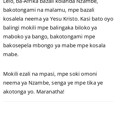
Lelo, ba-Afrika bazali kolanda Nzambe,
bakotongami na malamu, mpe bazali
kosalela neema ya Yesu Kristo. Kasi bato oyo
balingi mokili mpe balingaka biloko ya
maboko ya bango, bakotongami mpe
bakosepela mbongo ya mabe mpe kosala
mabe.
Mokili ezali na mpasi, mpe soki omoni
neema ya Nzambe, senga ye mpe tika ye
akotonga yo. Maranatha!