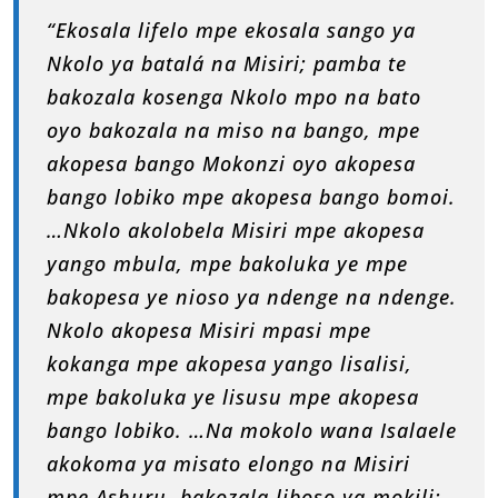
“Ekosala lifelo mpe ekosala sango ya
Nkolo ya batalá na Misiri; pamba te
bakozala kosenga Nkolo mpo na bato
oyo bakozala na miso na bango, mpe
akopesa bango Mokonzi oyo akopesa
bango lobiko mpe akopesa bango bomoi.
…Nkolo akolobela Misiri mpe akopesa
yango mbula, mpe bakoluka ye mpe
bakopesa ye nioso ya ndenge na ndenge.
Nkolo akopesa Misiri mpasi mpe
kokanga mpe akopesa yango lisalisi,
mpe bakoluka ye lisusu mpe akopesa
bango lobiko. …Na mokolo wana Isalaele
akokoma ya misato elongo na Misiri
mpe Ashuru, bakozala liboso ya mokili;