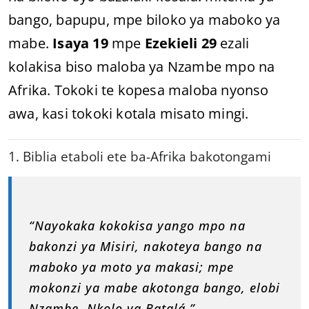
bango, bapupu, mpe biloko ya maboko ya
mabe.
Isaya 19
mpe
Ezekieli 29
ezali
kolakisa biso maloba ya Nzambe mpo na
Afrika. Tokoki te kopesa maloba nyonso
awa, kasi tokoki kotala misato mingi.
1. Biblia etaboli ete ba-Afrika bakotongami
“Nayokaka kokokisa yango mpo na
bakonzi ya Misiri, nakoteya bango na
maboko ya moto ya makasi; mpe
mokonzi ya mabe akotonga bango, elobi
Nzambe, Nkolo ya Batalá.”